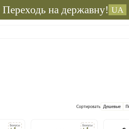
Переходь на державну!
UA
Сортировать
Дешевые
П
Бонусы
Бонусы
+ 1
+ 1