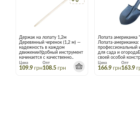
Держак на лопату 1,2м
Деревянный черенок (1,2 м) —
Лопата-американка:
надежность в каждом
профессиональный 
движенииУдобный инструмент
для сада и огорода
начинается с качественно..
своей особой констр
Цена
Опт
Цена
Опт
109.9
грн
108.5
грн
166.9
грн
163.9
г