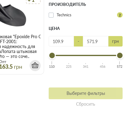
ПРОИЗВОДИТЕЛЬ
Technics
2
ЦЕНА
овая "Epoxide Pro Словакия" 0,9 кг FT-2001
я" 0,9 кг FT-2005
-
грн
 FT-2001:
я надежность для
аЛопата штыковая
ro — это соче..
Опт
163.5
грн
110
225
341
456
572
Выберите фильтры
Сбросить