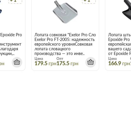
Лопата американка "Epoxide Pro Словакия" 0,9 кг FT-2000
Лопата штык
Лопата совковая "Exelor Pro Словаки
Exelor Pro FT-2005: надежность
Epoxide Pro
инструмент
европейского уровняСовковая
европейска
Благодаря
лопата словацкого
вашего сад
укции,..
производства — это инве..
от Epoxide P
Цена
Опт
Цена
рн
179.5
грн
175.5
грн
166.9
грн