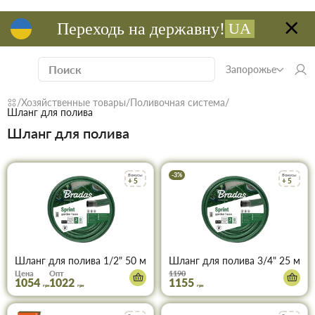
Переходь на державну!
UA
Запорожье
Хозяйственные товары
Поливочная система
Шланг для полива
Шланг для полива
-3%
Бонусы
Бонусы
+ 5
+ 5
Шланг для полива 1/2" 50 м трехслойный армированный Bradas
Шланг для полива 3/4" 25 м т
Цена
Опт
1190
1054
1022
1155
грн
грн
грн