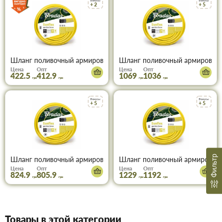
Бонусы
Бонусы
+ 2
+ 5
Шланг поливочный армированный Брадас Санфлекс 1/2" WMS1
Шланг поливочный армированн
Цена
Опт
Цена
Опт
422.5
412.9
1069
1036
грн
грн
грн
грн
Бонусы
Бонусы
+ 5
+ 5
Фильтр
Шланг поливочный армированный Брадас Санфлекс 3/4" WMS3
Шланг поливочный армированн
Цена
Опт
Цена
Опт
824.9
805.9
1229
1192
грн
грн
грн
грн
Товары в этой категории