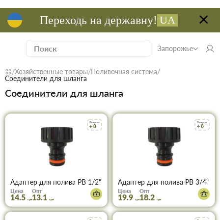
Переходь на державну!
UA
Запорожье
Хозяйственные товары
Поливочная система
Соединители для шланга
Соединители для шланга
Бонусы
Бонусы
+ 0
+ 0
Адаптер для полива РВ 1/2"
Адаптер для полива РВ 3/4"
Цена
Опт
Цена
Опт
14.5
13.1
19.9
18.2
грн
грн
грн
грн