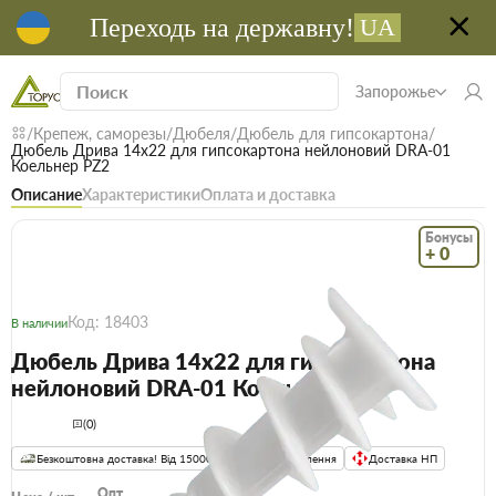
Переходь на державну!
UA
Запорожье
Крепеж, саморезы
Дюбеля
Дюбель для гипсокартона
Дюбель Дрива 14х22 для гипсокартона нейлоновий DRA-01
Коельнер PZ2
Описание
Характеристики
Оплата и доставка
Бонусы
+ 0
Код: 18403
В наличии
Дюбель Дрива 14х22 для гипсокартона
нейлоновий DRA-01 Коельнер PZ2
(0)
Безкоштовна доставка! Від 15000 грн
єВідновлення
Доставка НП
Опт