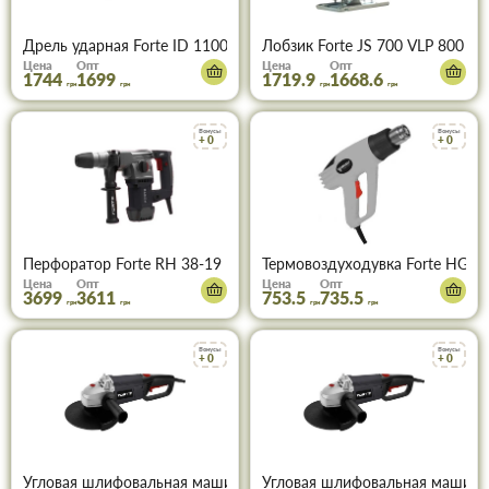
Дрель ударная Forte ID 1100 VR 1100 Вт
Лобзик Forte JS 700 VLP 800 Вт
Цена
Опт
Цена
Опт
1744
1699
1719.9
1668.6
грн
грн
грн
грн
Бонусы
Бонусы
+ 0
+ 0
Перфоратор Forte RH 38-19 RV 1900 Вт
Термовоздуходувка Forte HG 20
Цена
Опт
Цена
Опт
3699
3611
753.5
735.5
грн
грн
грн
грн
Бонусы
Бонусы
+ 0
+ 0
Угловая шлифовальная машина Forte АG 10-125 1000 Вт, 125 ди
Угловая шлифовальная машина F