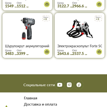
Цена
Опт
Цена
Опт
1549
1512
3122.7
2966.6
грн
грн
грн
грн
Бонусы
Бонусы
+ 0
+ 0
Шурупокрут акумуляторний FORTE CDR-21ASC
Электрокраскопульт Forte SG 7
Цена
Опт
Цена
Опт
3483
3399
2643.6
2537.5
грн
грн
грн
грн
Социальные сети
Главная
Доставка и оплата