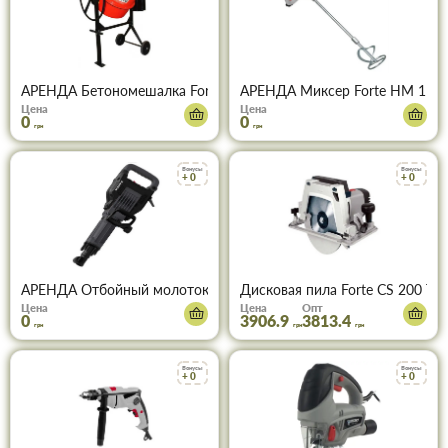
АРЕНДА Бетономешалка Forte EW8160P 160л.120л готовая смеси
АРЕНДА Миксер Forte HM 1111 
Цена
Цена
0
0
грн
грн
Бонусы
Бонусы
+ 0
+ 0
АРЕНДА Отбойный молоток HEX-DH 2360 AVC FORTE
Дисковая пила Forte СS 200 TS
Цена
Цена
Опт
0
3906.9
3813.4
грн
грн
грн
Бонусы
Бонусы
+ 0
+ 0