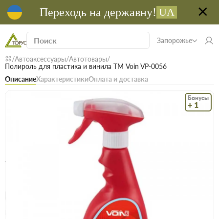
Переходь на державну!
UA
Запорожье
Автоаксессуары
Автотовары
Полироль для пластика и винила ТМ Voin VP-0056
Описание
Характеристики
Оплата и доставка
Бонусы
+ 1
Код: 21212
В наличии
Полироль для пластика и винила ТМ Voin
VP-0056
(0)
Безкоштовна доставка! Від 15000 грн
єВідновлення
Доставка НП
Опт
Цена / шт