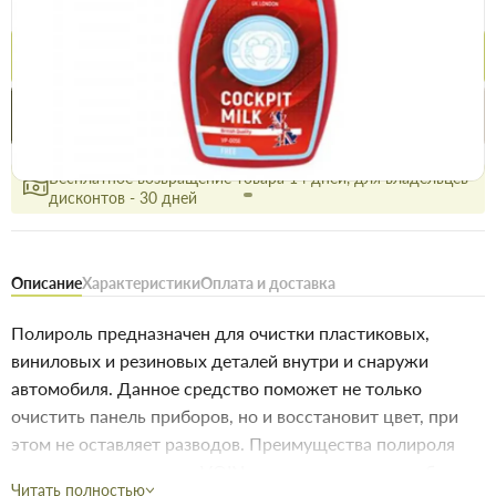
150.5 грн
156.5 грн
Купить
Купить в 1 клик
Нашли дешевле
Акции
Выгодно
сегодня
Бесплатное возвращение товара 14 дней, для владельцев
дисконтов - 30 дней
Описание
Характеристики
Оплата и доставка
Полироль предназначен для очистки пластиковых,
виниловых и резиновых деталей внутри и снаружи
автомобиля. Данное средство поможет не только
очистить панель приборов, но и восстановит цвет, при
этом не оставляет разводов. Преимущества полироля
для пластика и винила VOIN: хорошо очищает, глубоко
Читать полностью