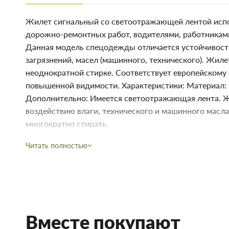
Жилет сигнальный со светоотражающей лентой испо
дорожно-ремонтных работ, водителями, работниками
Данная модель спецодежды отличается устойчивость
загрязнений, масел (машинного, технического). Жил
неоднократной стирке. Соответствует европейскому
повышенной видимости. Характеристики: Материал:
Дополнительно: Имеется светоотражающая лента. Ж
воздействию влаги, технического и машинного масла
многократно стирать.
Купить Жилет светоотражающий SP-2020 SP-2019 в Запоро
Читать полностью
и ремонта. В магазине строительных материалов Торус мож
непосредственно на складе, или на сайте, что сэкономит Ва
Преимущества нашего интернет-магазина стройтоваров не т
Мы предлагаем купить товары действительно высокого к
договора с непосредственными производителями.
Вместе покупают
В наличии продукция для строительства и ремонта с с