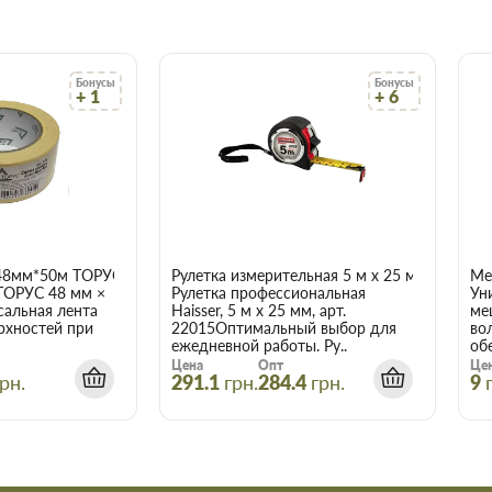
о цене и качеству, всегда можно
ым менеджером.
ит вовремя и точно по
 что оптовая цена в нашем
Бонусы
Бонусы
+ 1
+ 6
ух и более товаров.
P-2020 SP-2019 в
чает сберечь время, деньги и
акие вам требуются.
48мм*50м ТОРУС 056
Рулетка измерительная 5 м x 25 мм Haisser 
Ме
ТОРУС 48 мм ×
Рулетка профессиональная
Ун
сальная лента
Haisser, 5 м x 25 мм, арт.
ме
рхностей при
22015Оптимальный выбор для
во
ежедневной работы. Ру..
об
Цена
Опт
Це
рн.
291.1
грн.
284.4
грн.
9