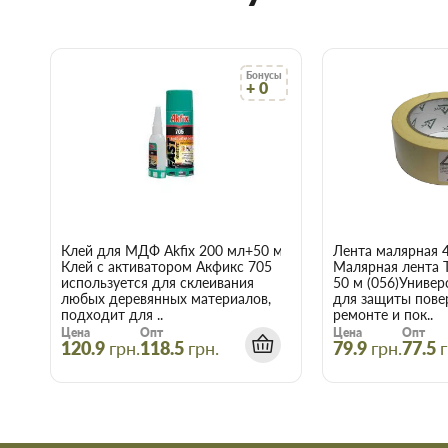
Чтобы не запутаться в том, что вам наиболее подходит п
позвонить и проконсультироваться со знающим, опытн
Доставка строительных материалов и товаров происход
указанному адресу.
Действует гибкая система скидок, надо лишь учитывать,
Бонусы
+ 0
интернет-магазине начинает действовать при покупке дв
Купить Жилет светоотражающий S
Запорожье
Воспользуйтесь услугами интернет-магазина Торус! Это озна
нервы и получить с доставкой именно те товары и услуги, к
Клей для МДФ Akfix 200 мл+50 мл
Лента малярная 
Клей с активатором Акфикс 705
Малярная лента 
используется для склеивания
50 м (056)Универ
любых деревянных материалов,
для защиты пове
подходит для ..
ремонте и пок..
Цена
Опт
Цена
Опт
120.9
грн.
118.5
грн.
79.9
грн.
77.5
г