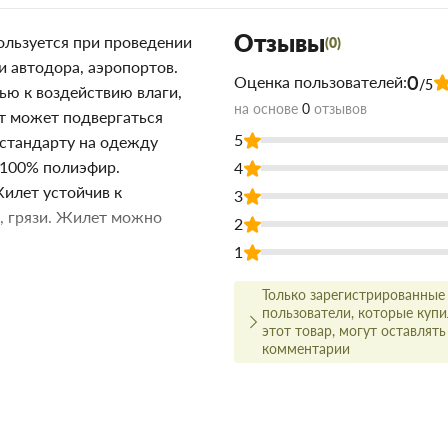
Отзывы
льзуется при проведении
(0)
 автодора, аэропортов.
0
Оценка пользователей:
/5
ю к воздействию влаги,
на основе
0
отзывов
ет может подвергаться
5
 стандарту на одежду
 100% полиэфир.
4
илет устойчив к
3
, грязи. Жилет можно
2
1
жье
недорого для строительства
Только зарегистрированные
но купить по низкой цене
пользователи, которые куп
м время.
этот товар, могут оставлять
комментарии
олько в цене!
ачества, а для этого заключаем
амым широким ассортиментом.