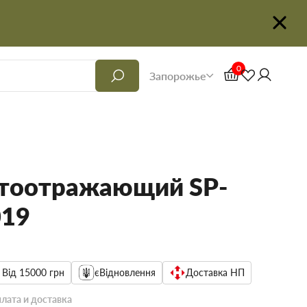
0
Запорожье
тоотражающий SP-
019
 Від 15000 грн
єВідновлення
Доставка НП
лата и доставка