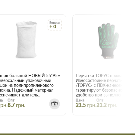
Бонусы
Бо
+ 0
+
22015
шок большой НОВЫЙ 55*95мм
иверсальный упаковочный
Износостойкие перчатки
шок из полипропиленового
«ТОРУС» с ПВХ-нанесением
локна. Надежный материал
гарантируют безопасность и
еспечивает длитель..
удобство при выполнении е..
на
Опт
Цена
Опт
грн.
8.7
грн.
21.5
грн.
21.2
грн.