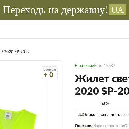
Переходь на державну!
UA
P-2020 SP-2019
В наличии
Код: 15687
Бонусы
+ 0
Жилет све
2020 SP-2
(0)
Безкоштовна доставка!
Описание
Характеристики
Оп