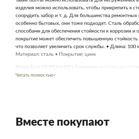
изделия можно использовать, чтобы прикрепить к сте
соорудить забор и т. д. Для большинства ремонтных
особенно бытовых, они тоже подходят. Сталь обраб
способами для обеспечения стойкости к коррозии и 
покрытие может обеспечить повышенную стойкость 
что позволяет увеличить срок службы. • Длина: 100 
Материал: сталь • Покрытие: цинк
Купить Болт ЦБ М12,0х100 в Запорожье
недорого для строи
строительных материалов Торус можно купить по низкой це
Читать полностью
или на сайте, что сэкономит Вам время.
Преимущества нашего интернет-магазина стройтоваров не т
Мы предлагаем купить товары действительно высокого к
договора с непосредственными производителями.
В наличии продукция для строительства и ремонта с с
Вместе покупают
Чтобы не запутаться в том, что вам наиболее подходит п
позвонить и проконсультироваться со знающим, опытн
Доставка строительных материалов и товаров происход
указанному адресу.