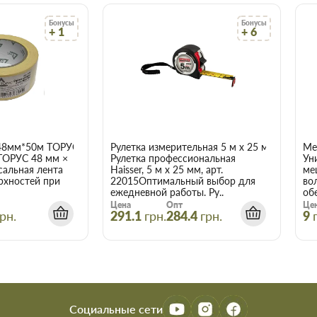
 что оптовая цена в нашем
ух и более товаров.
Бонусы
Бонусы
+ 1
+ 6
орожье
чает сберечь время, деньги и
акие вам требуются.
48мм*50м ТОРУС 056
Рулетка измерительная 5 м x 25 мм Haisser 
Ме
ТОРУС 48 мм ×
Рулетка профессиональная
Ун
сальная лента
Haisser, 5 м x 25 мм, арт.
ме
рхностей при
22015Оптимальный выбор для
во
ежедневной работы. Ру..
об
Цена
Опт
Це
рн.
291.1
грн.
284.4
грн.
9
Социальные сети