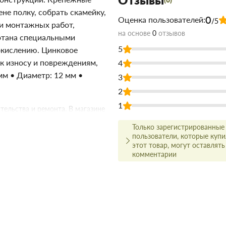
не полку, собрать скамейку,
0
Оценка пользователей:
/5
 и монтажных работ,
на основе
0
отзывов
отана специальными
5
окислению. Цинковое
к износу и повреждениям,
4
мм • Диаметр: 12 мм •
3
2
1
тельства и ремонта. В магазине
не непосредственно на складе,
Только зарегистрированные
пользователи, которые куп
этот товар, могут оставлять
олько в цене!
комментарии
ачества, а для этого заключаем
амым широким ассортиментом.
о цене и качеству, всегда можно
ым менеджером.
ит вовремя и точно по