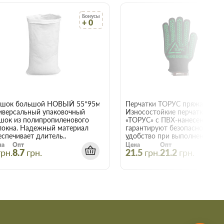
Бонусы
Бо
+ 0
+
22015
шок большой НОВЫЙ 55*95мм
иверсальный упаковочный
Износостойкие перчатки
шок из полипропиленового
«ТОРУС» с ПВХ-нанесением
локна. Надежный материал
гарантируют безопасность и
еспечивает длитель..
удобство при выполнении е..
на
Опт
Цена
Опт
грн.
8.7
грн.
21.5
грн.
21.2
грн.