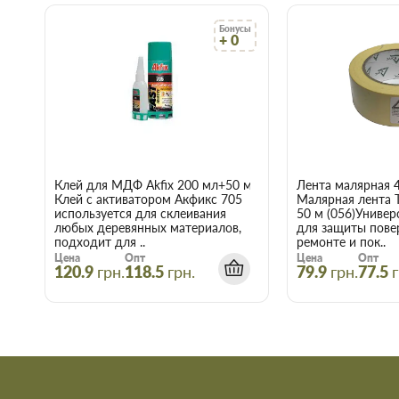
Действует гибкая система скидок, надо лишь учитывать,
интернет-магазине начинает действовать при покупке дв
Бонусы
+ 0
Купить Болт ЦБ М12,0х100 в Зап
Воспользуйтесь услугами интернет-магазина Торус! Это озна
нервы и получить с доставкой именно те товары и услуги, к
Клей для МДФ Akfix 200 мл+50 мл
Лента малярная 
Клей с активатором Акфикс 705
Малярная лента 
используется для склеивания
50 м (056)Универ
любых деревянных материалов,
для защиты пове
подходит для ..
ремонте и пок..
Цена
Опт
Цена
Опт
120.9
грн.
118.5
грн.
79.9
грн.
77.5
г