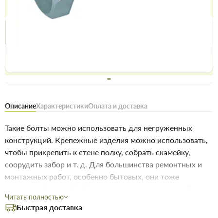
Купить
Купить в 1 клик
Нашли дешевле
Акции
Выгодно
сегодня
Бесплатное возвращение товара 14 дней, для владельцев
дисконтов - 30 дней
Описание
Характеристики
Оплата и доставка
Такие болты можно использовать для негруженных
конструкций. Крепежные изделия можно использовать,
чтобы прикрепить к стене полку, собрать скамейку,
соорудить забор и т. д. Для большинства ремонтных и
монтажных работ, особенно бытовых, они тоже
подходят. Сталь обработана специальными способами
Читать полностью
для обеспечения стойкости к коррозии и окислению.
Быстрая доставка
Цинковое покрытие может обеспечить повышенную