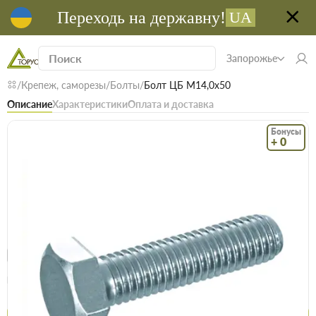
Переходь на державну!
UA
Запорожье
Крепеж, саморезы
Болты
Болт ЦБ М14,0х50
Описание
Характеристики
Оплата и доставка
Бонусы
+ 0
Код: 18807
В наличии
Болт ЦБ М14,0х50
(0)
Безкоштовна доставка! Від 15000 грн
єВідновлення
Доставка НП
Опт
Цена / шт
14.4 грн
14.9 грн