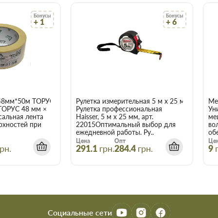
ожье
Бонусы
Бонусы
+ 1
+ 6
чает сберечь время, деньги и
акие вам требуются.
48мм*50м ТОРУС 056
Рулетка измерительная 5 м x 25 мм Haisser 
Ме
ТОРУС 48 мм ×
Рулетка профессиональная
Ун
сальная лента
Haisser, 5 м x 25 мм, арт.
ме
рхностей при
22015Оптимальный выбор для
во
ежедневной работы. Ру..
об
Цена
Опт
Це
рн.
291.1
грн.
284.4
грн.
9
Социальные сети