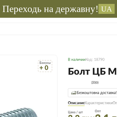
Переходь на державну!
UA
В наличии
Код: 18790
Бонусы
+ 0
Болт ЦБ М
(0)
Безкоштовна доставка!
Описание
Характеристики
Оп
Опт
Цена / шт