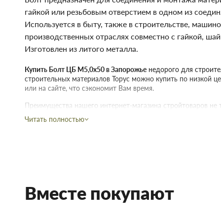
гайкой или резьбовым отверстием в одном из соеди
Используется в быту, также в строительстве, маши
производственных отраслях совместно с гайкой, ша
Изготовлен из литого металла.
Купить Болт ЦБ М5,0х50 в Запорожье
недорого для строител
строительных материалов Торус можно купить по низкой це
или на сайте, что сэкономит Вам время.
Преимущества нашего интернет-магазина стройтоваров не т
Читать полностью
Мы предлагаем купить товары действительно высокого к
договора с непосредственными производителями.
В наличии продукция для строительства и ремонта с с
Чтобы не запутаться в том, что вам наиболее подходит п
позвонить и проконсультироваться со знающим, опытн
Доставка строительных материалов и товаров происход
указанному адресу.
Вместе покупают
Действует гибкая система скидок, надо лишь учитывать,
интернет-магазине начинает действовать при покупке дв