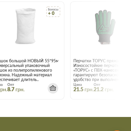
Бонусы
Бо
+ 0
+
22015
шок большой НОВЫЙ 55*95мм
иверсальный упаковочный
Износостойкие перчатки
шок из полипропиленового
«ТОРУС» с ПВХ-нанесением
локна. Надежный материал
гарантируют безопасность и
еспечивает длитель..
удобство при выполнении е..
на
Опт
Цена
Опт
грн.
8.7
грн.
21.5
грн.
21.2
грн.