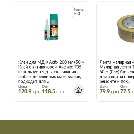
Купить Болт ЦБ М5,0х50 в Запор
Бонусы
+ 0
Воспользуйтесь услугами интернет-магазина Торус! Это озна
нервы и получить с доставкой именно те товары и услуги, к
Клей для МДФ Akfix 200 мл+50 мл
Лента малярная 
Клей с активатором Акфикс 705
Малярная лента 
используется для склеивания
50 м (056)Универ
любых деревянных материалов,
для защиты пове
подходит для ..
ремонте и пок..
Цена
Опт
Цена
Опт
120.9
грн.
118.5
грн.
79.9
грн.
77.5
г