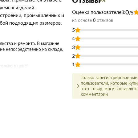
няемых изделий.
0
Оценка пользователей:
/5
ностроении, промышленных и
на основе
0
отзывов
йбой подходящих размеров.
5
4
ьства и ремонта. В магазине
3
не непосредственно на складе,
2
1
олько в цене!
ачества, а для этого заключаем
Только зарегистрированные
пользователи, которые куп
амым широким ассортиментом.
этот товар, могут оставлять
о цене и качеству, всегда можно
комментарии
ым менеджером.
ит вовремя и точно по
 что оптовая цена в нашем
ух и более товаров.