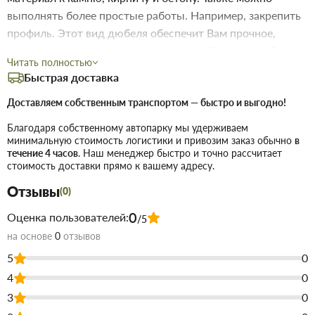
выполнять более простые работы. Например, закрепить
профиль. Этот вид дюбеля обеспечит Вам прочное,
надежное и долговечное соединения. Состоит дюбель из
Читать полностью
двух частей: пластикового дюбеля и забивного шурупа.
Быстрая доставка
Купить Дюбель забивной потай 8х80 мм, полипропиленовый,
Доставляем собственным транспортом — быстро и выгодно!
пачка 50 шт в Запорожье
недорого для строительства и
ремонта. В магазине строительных материалов Торус можно
Благодаря собственному автопарку мы удерживаем
купить по низкой цене непосредственно на складе, или на сайте,
минимальную стоимость логистики и привозим заказ обычно
в
что сэкономит Вам время.
течение 4 часов
. Наш менеджер быстро и точно рассчитает
стоимость доставки прямо к вашему адресу.
Преимущества нашего интернет-магазина стройтоваров не
только в цене!
Отзывы
(0)
Мы предлагаем купить товары действительно высокого
0
Оценка пользователей:
/5
качества, а для этого заключаем договора с
на основе
0
отзывов
непосредственными производителями.
В наличии продукция для строительства и ремонта с самым
5
0
широким ассортиментом.
4
0
Чтобы не запутаться в том, что вам наиболее подходит по
цене и качеству, всегда можно позвонить и
3
0
проконсультироваться со знающим, опытным менеджером.