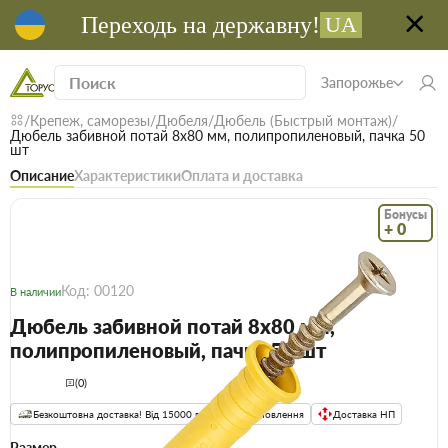
Переходь на державну!
UA
Запорожье
Крепеж, саморезы
Дюбеля
Дюбель (Быстрый монтаж)
Дюбель забивной потай 8х80 мм, полипропиленовый, пачка 50
шт
Описание
Характеристики
Оплата и доставка
Бонусы
+ 0
Код: 00120
В наличии
Дюбель забивной потай 8х80 мм,
полипропиленовый, пачка 50 шт
(0)
Безкоштовна доставка! Від 15000 грн
єВідновлення
Доставка НП
Размер