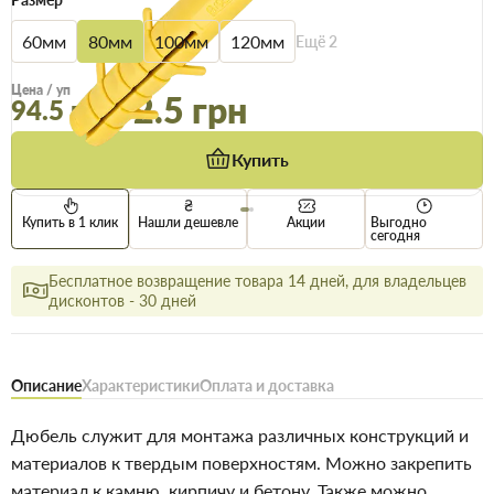
60мм
80мм
100мм
120мм
Ещё
2
Опт
Цена / уп
92.5 грн
94.5 грн
Купить
Купить в 1 клик
Нашли дешевле
Акции
Выгодно
сегодня
Бесплатное возвращение товара 14 дней, для владельцев
дисконтов - 30 дней
Описание
Характеристики
Оплата и доставка
Дюбель служит для монтажа различных конструкций и
материалов к твердым поверхностям. Можно закрепить
материал к камню, кирпичу и бетону. Также можно