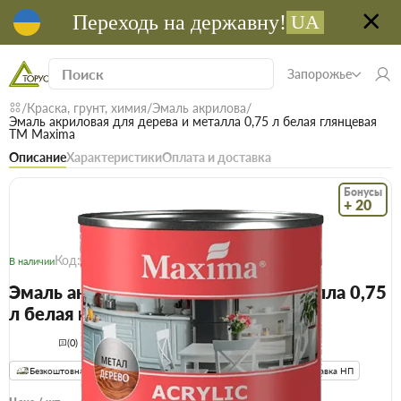
Переходь на державну!
UA
Запорожье
Краска, грунт, химия
Эмаль акрилова
Эмаль акриловая для дерева и металла 0,75 л белая глянцевая
ТМ Maxima
Описание
Характеристики
Оплата и доставка
Бонусы
+ 20
Код: 24639
В наличии
Эмаль акриловая для дерева и металла 0,75
л белая глянцевая ТМ Maxima
(0)
Безкоштовна доставка! Від 15000 грн
єВідновлення
Доставка НП
Опт