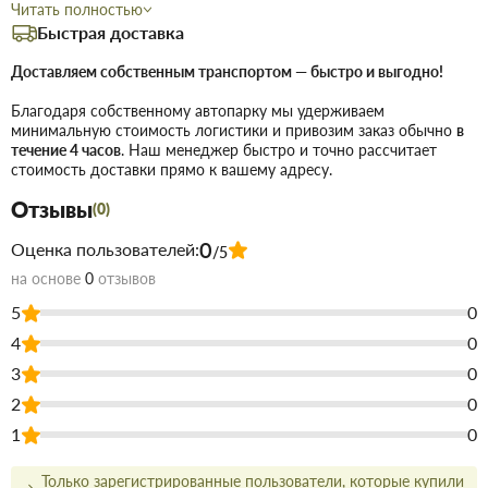
Читать полностью
Технические данные:
Быстрая доставка
Экстрабелая, не желтеющая со
Степень белизны:
Доставляем собственным транспортом — быстро и выгодно!
временем.
Кисть с синтетическим ворсом,
Инструмент:
Благодаря собственному автопарку мы удерживаем
минимальную стоимость логистики и привозим заказ обычно
в
велюровый валик или краскопульт.
течение 4 часов
. Наш менеджер быстро и точно рассчитает
Вода (не более 10%).
Разбавитель:
стоимость доставки прямо к вашему адресу.
Поверхность должна быть сухой,
Подготовка:
Отзывы
(0)
очищенной от пыли, жира и старой отслоившейся
краски.
0
Оценка пользователей:
/5
на основе
0
отзывов
Область применения:
5
0
Для всех типов поверхностей внутри и снаружи зданий.
4
0
Широко применяется для покраски школьной и
3
0
домашней мебели, садовой архитектуры, кованых
2
0
изделий (после грунтования) и деревянных элементов
1
0
декора.
Только зарегистрированные пользователи, которые купили