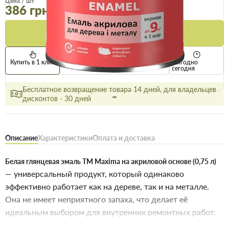
Цена / шт
374.5 грн
386 грн
Купить
Купить в 1 клик
Нашли дешевле
Акции
Выгодно
сегодня
Бесплатное возвращение товара 14 дней, для владельцев
дисконтов - 30 дней
Описание
Характеристики
Оплата и доставка
Белая глянцевая эмаль TM Maxima на акриловой основе (0,75 л)
— универсальный продукт, который одинаково
эффективно работает как на дереве, так и на металле.
Она не имеет неприятного запаха, что делает её
идеальным выбором для внутренних ремонтных работ.