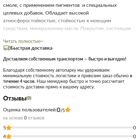
смоле, с применением пигментов и специальных
целевых добавок. Обладает высокой
атмосферостойкостью, стойкостью к моющим
средствам, минеральному маслу. Покрытие, состоящее
из двух слоев эмали ПФ - 115 нанесенных на
Читать полностью
подготовленную загрунтованную поверхность, надежно
Быстрая доставка
защищает поверхность от воздействия влаги, морозов и
других атмосферных воздействий в течение 5 лет.
Доставляем собственным транспортом — быстро и выгодно!
Пленка эмали устойчива к изменению температур от
Благодаря собственному автопарку мы удерживаем
-50°С до +60°С, обладает высоким блеском.
минимальную стоимость логистики и привозим заказ обычно
в
течение 4 часов
. Наш менеджер быстро и точно рассчитает
Предназначается для окрашивания металлических,
стоимость доставки прямо к вашему адресу.
деревянных и других поверхностей, подвергающихся
Отзывы
атмосферным воздействиям.
(0)
Расход на один
80-120 г/м² в зависимости от
0
Оценка пользователей:
/5
слой
типа поверхности и метода
на основе
0
отзывов
нанесения
5
0
4
0
Применение
Для наружных и внутренних