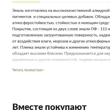
Эмаль изготовлена на высококачественной алкидной
пигментов и специальных целевых добавок. Облада
атмосферостойкостью, стойкостью к моющим средст
Покрытие, состоящее из двух слоев эмали ПФ - 115 
подготовленную загрунтованную поверхность, наде
от воздействия влаги, морозов и других атмосферных
лет. Пленка эмали устойчива к изменению температур
обладает высоким блеском. Предназначается для ок
деревянных и других поверхностей, подвергающихс
воздействиям.
Читать полностью
Расход на один
80-120 г/м² в зависимости о
слой
метода нанесения
Применение
Для наружных и внутренних
Способ нанесения
Кисть, валик, краскопульт
Вместе покупают