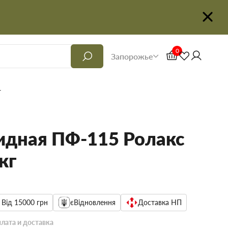
0
Запорожье
г
идная ПФ-115 Ролакс
кг
 Від 15000 грн
єВідновлення
Доставка НП
лата и доставка