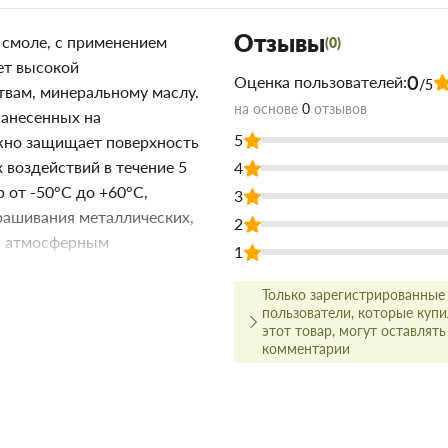
Отзывы
 смоле, с применением
(0)
ет высокой
0
Оценка пользователей:
/5
вам, минеральному маслу.
на основе
0
отзывов
нанесенных на
5
жно защищает поверхность
 воздействий в течение 5
4
 от -50°С до +60°С,
3
рашивания металлических,
2
я атмосферным
1
Только зарегистрированные
т типа поверхности и
пользователи, которые куп
этот товар, могут оставлять
комментарии
 работ