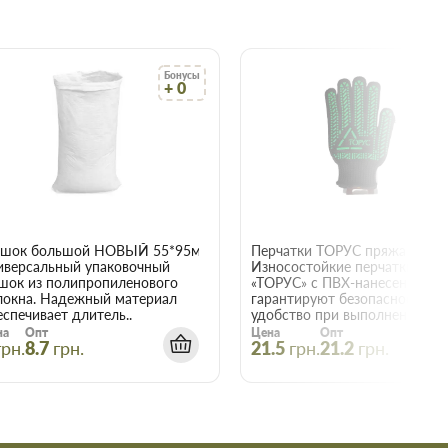
Бонусы
Бо
+ 0
+
22015
шок большой НОВЫЙ 55*95мм
иверсальный упаковочный
Износостойкие перчатки
шок из полипропиленового
«ТОРУС» с ПВХ-нанесением
локна. Надежный материал
гарантируют безопасность и
еспечивает длитель..
удобство при выполнении е..
на
Опт
Цена
Опт
грн.
8.7
грн.
21.5
грн.
21.2
грн.