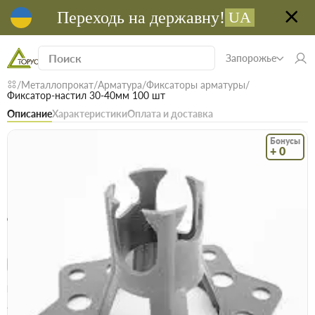
Переходь на державну!
UA
Запорожье
Металлопрокат
Арматура
Фиксаторы арматуры
Фиксатор-настил 30-40мм 100 шт
Описание
Характеристики
Оплата и доставка
Бонусы
+ 0
Код: 21847
В наличии
Фиксатор-настил 30-40мм 100 шт
(0)
Безкоштовна доставка! Від 15000 грн
єВідновлення
Доставка НП
Опт
Цена / шт
2.8 грн
2.9 грн