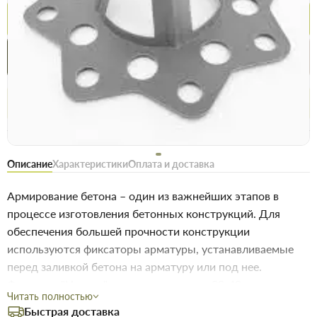
Купить
Купить в 1 клик
Нашли дешевле
Акции
Выгодно
сегодня
Бесплатное возвращение товара 14 дней, для владельцев
дисконтов - 30 дней
Описание
Характеристики
Оплата и доставка
Армирование бетона – один из важнейших этапов в
процессе изготовления бетонных конструкций. Для
обеспечения большей прочности конструкции
используются фиксаторы арматуры, устанавливаемые
перед заливкой бетона на арматуру или под нее.
Фиксатор "Настил" с защитным слоем 30-40 мм
Читать полностью
используется на сыпучих и песчаных основаниях с
Быстрая доставка