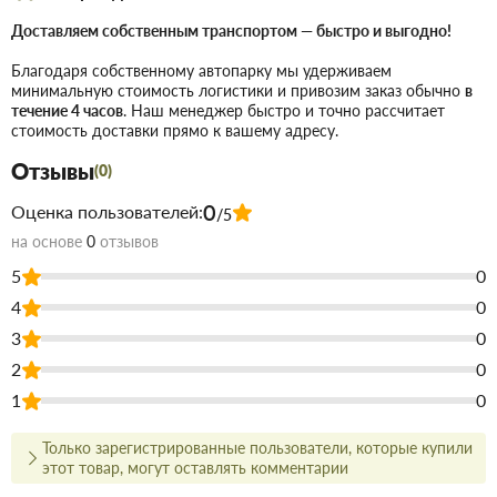
горизонтальными армирующими каркасами.
Рекомендуемое количество фиксаторов на квадратный
Доставляем собственным транспортом — быстро и выгодно!
метр – от 5 до 7, в зависимости от диаметра арматурных
Благодаря собственному автопарку мы удерживаем
стержней. Данный фиксатор для арматуры подходит
минимальную стоимость логистики и привозим заказ обычно
в
течение 4 часов
. Наш менеджер быстро и точно рассчитает
для сыпучих, песчаных и твердых оснований, в виду
стоимость доставки прямо к вашему адресу.
особенностей своей конструкции. Материал
Отзывы
изготовления и специальные присадки, входящие в
(0)
состав изделия, придают устойчивость к погодным
0
Оценка пользователей:
/5
изменениям и агрессивным средам Характеристики: •
на основе
0
отзывов
Материал фиксатора: пластик • Толщина защитного
5
0
слоя: 30-40 мм. • Минимальный диаметр арматуры: 6
4
0
мм. • Максимальный диаметр арматуры: 16 мм. •
Рабочее положение: горизонтальное • Количество в
3
0
упаковке: 100 шт
2
0
1
0
Купить Фиксатор-настил 30-40мм 100 шт в Запорожье
недорого
для строительства и ремонта. В магазине строительных
Только зарегистрированные пользователи, которые купили
материалов Торус можно купить по низкой цене
этот товар, могут оставлять комментарии
непосредственно на складе, или на сайте, что сэкономит Вам
время.