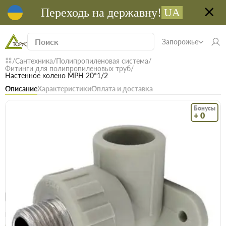
Переходь на державну!
UA
Запорожье
Сантехника
Полипропиленовая система
Фитинги для полипропиленовых труб
Настенное колено МРН 20*1/2
Описание
Характеристики
Оплата и доставка
Бонусы
+ 0
Код: 16270
В наличие
Настенное колено МРН 20*1/2
(0)
Безкоштовна доставка! Від 15000 грн
єВідновлення
Доставка НП
Опт
Цена / шт
64.8 грн
67.1 грн