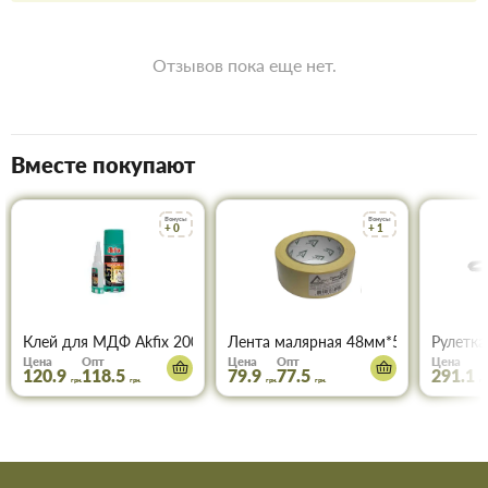
широким ассортиментом.
Чтобы не запутаться в том, что вам наиболее подходит по
цене и качеству, всегда можно позвонить и
Отзывов пока еще нет.
проконсультироваться со знающим, опытным менеджером.
Доставка строительных материалов и товаров происходит
вовремя и точно по указанному адресу.
Действует гибкая система скидок, надо лишь учитывать, что
Вместе покупают
оптовая цена в нашем интернет-магазине начинает
действовать при покупке двух и более товаров.
Бонусы
Бонусы
+ 0
+ 1
Купить Настенное колено МРН
20*1/2 в Запорожье
Воспользуйтесь услугами интернет-магазина Торус! Это
означает сберечь время, деньги и нервы и получить с доставкой
Клей для МДФ Akfix 200 мл+50 мл
Лента малярная 48мм*50м ТОРУС 0
Рулетка
именно те товары и услуги, какие вам требуются.
Цена
Опт
Цена
Опт
Цена
120.9
118.5
79.9
77.5
291.1
грн.
грн.
грн.
грн.
грн