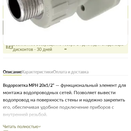
Купить
Купить в 1 клик
Нашли дешевле
Акции
Выгодно
сегодня
Бесплатное возвращение товара 14 дней, для владельцев
дисконтов - 30 дней
Описание
Характеристики
Оплата и доставка
— функциональный элемент для
Водорозетка МРН 20х1/2"
монтажа водопроводных сетей. Позволяет вывести
водопровод на поверхность стены и надежно закрепить
его, обеспечивая удобное подключение приборов с
внутренней резьбой.
20 мм (под трубу) / 1/2" (наружная резьба)
Читать полностью
Размер: