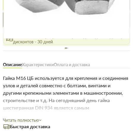
Купить
Купить в 1 клик
Нашли дешевле
Акции
Выгодно
сегодня
Бесплатное возвращение товара 14 дней, для владельцев
дисконтов - 30 дней
Описание
Характеристики
Оплата и доставка
Гайка М16 ЦБ используется для крепления и соединения
узлов и деталей совместно с болтами, винтами и
другими крепежными элементами в машиностроении,
строительстве и т.д. На сегодняшний день гайка
шестигранная DIN 934 является самым
распространенным метрическим крепящим
Читать полностью
компонентом, который применяется в комплексе с
Быстрая доставка
метрическими болтами, мебельными болтами, винтами