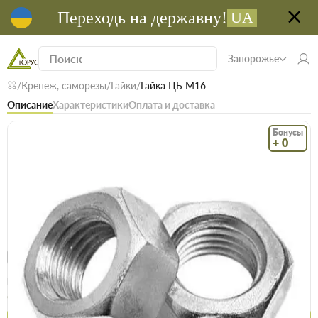
Переходь на державну!
UA
Запорожье
Крепеж, саморезы
Гайки
Гайка ЦБ М16
Описание
Характеристики
Оплата и доставка
Бонусы
+ 0
Код: 11708
В наличии
Гайка ЦБ М16
(0)
Безкоштовна доставка! Від 15000 грн
єВідновлення
Доставка НП
Опт
Цена / шт
6.6 грн
6.7 грн