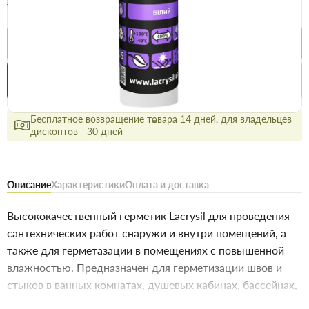
133.9 грн
Цена / шт 152 грн
Купить
Купить в 1 клик
Нашли дешевле
Акции
Выгодно
сегодня
Бесплатное возвращение товара 14 дней, для владельцев
дисконтов - 30 дней
Описание
Характеристики
Оплата и доставка
Высококачественный герметик Lacrysil для проведения
сантехнических работ снаружи и внутри помещений, а
также для герметазации в помещениях с повышенной
влажностью. Предназначен для герметизации швов и
стыков в ванных комнатах, душевых кабинах, бассейнах,
санузлах, кухнях и других помещениях и зданиях,