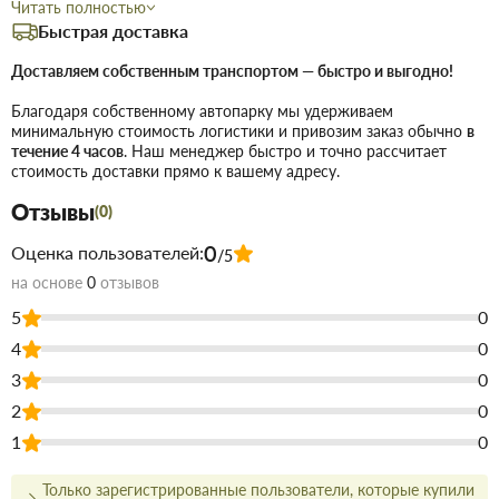
Читать полностью
эксплуатируемых во влажной среде; для герметизации в
Быстрая доставка
системах водоснабжения, канализации, вентиляции и
кондиционирования. Обладает отличной агдезией к
Доставляем собственным транспортом — быстро и выгодно!
различным строительным материалам (керамическая
Благодаря собственному автопарку мы удерживаем
плитка, стекло, прогрунтованы металлические
минимальную стоимость логистики и привозим заказ обычно
в
течение 4 часов
. Наш менеджер быстро и точно рассчитает
поверхности, алюминий, фарфор, дерево, пластик).
стоимость доставки прямо к вашему адресу.
Характеристики: • Цвет: белый • Основа: силиконовая •
Отзывы
Назначение: для герметизации • Под покраску: нет •
(0)
Объем: 280 мл • Температура эксплуатации: от –40 до
0
Оценка пользователей:
/5
+130 °C • Срок годности: 18 месяцев
на основе
0
отзывов
Купить Герметик Lacrysil силиконовый санитарный белый 280 мл
5
0
в Запорожье
недорого для строительства и ремонта. В магазине
4
0
строительных материалов Торус можно купить по низкой цене
непосредственно на складе, или на сайте, что сэкономит Вам
3
0
время.
2
0
Преимущества нашего интернет-магазина стройтоваров не
1
0
только в цене!
Только зарегистрированные пользователи, которые купили
Мы предлагаем купить товары действительно высокого