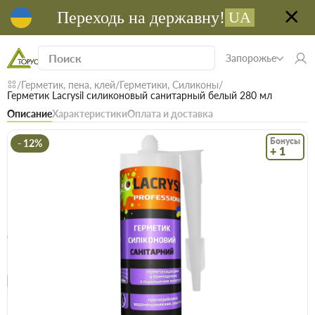
Переходь на державну!
UA
Запорожье
Герметик, пена, клей
Герметики, Силиконы
Герметик Lacrysil силиконовый санитарный белый 280 мл
Описание
Характеристики
Оплата и доставка
Бонусы
- 12%
+ 1
Код: 00633
В наличии
Герметик Lacrysil силиконовый санитарный
белый 280 мл
(0)
Безкоштовна доставка! Від 15000 грн
єВідновлення
Доставка НП
Специальная цена