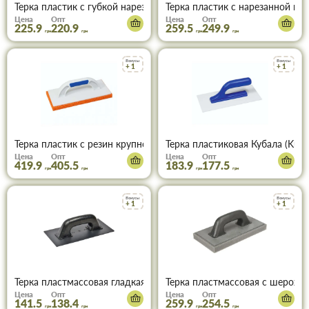
Терка пластик с губкой нарезанной Кубала (Kubala) 140х280мм 0
Терка пластик с нарезанной гу
Цена
Опт
Цена
Опт
225.9
220.9
259.5
249.9
грн
грн
грн
грн
Бонусы
Бонусы
+ 1
+ 1
Терка пластик с резин крупнопор губкой Кубала (Kubala) 140х28
Терка пластиковая Кубала (Kub
Цена
Опт
Цена
Опт
419.9
405.5
183.9
177.5
грн
грн
грн
грн
Бонусы
Бонусы
+ 1
+ 1
Терка пластмассовая гладкая 130х270мм Favorit 07-200
Терка пластмассовая с шерохо
Цена
Опт
Цена
Опт
141.5
138.4
259.9
254.5
грн
грн
грн
грн