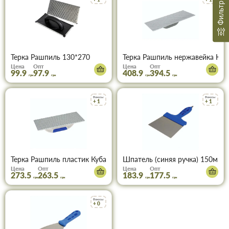
Фильтр
Терка Рашпиль 130*270
Терка Рашпиль нержавейка Куба
Цена
Опт
Цена
Опт
99.9
97.9
408.9
394.5
грн
грн
грн
грн
Бонусы
Бонусы
+ 1
+ 1
Терка Рашпиль пластик Кубала (Kubala) 130х270мм 0335
Шпатель (синяя ручка) 150мм +
Цена
Опт
Цена
Опт
273.5
263.5
183.9
177.5
грн
грн
грн
грн
Бонусы
+ 0