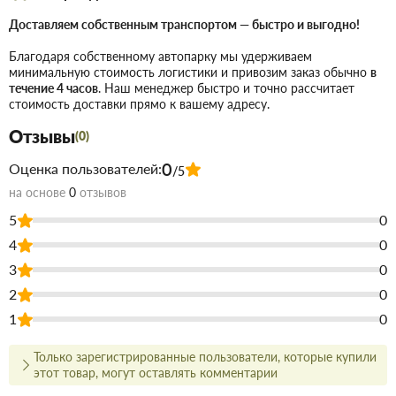
возможно использование на вертикальных поверхностях,
склеивание материалов, имеющих пористую или
Доставляем собственным транспортом — быстро и выгодно!
неровную поверхность. Характеристика: • Объем – 100
Благодаря собственному автопарку мы удерживаем
мл+25 мл; • Основание: цианоакрилат; • Назначение
минимальную стоимость логистики и привозим заказ обычно
в
течение 4 часов
. Наш менеджер быстро и точно рассчитает
средства: универсальное, фиксация, склеивание и
стоимость доставки прямо к вашему адресу.
герметизация, ремонт и восстановление изделий, для
Отзывы
древесины, металла, обуви.
(0)
0
Оценка пользователей:
/5
Купить Клей для МДФ Akfix 100 мл+25 мл в Запорожье
недорого
для строительства и ремонта. В магазине строительных
на основе
0
отзывов
материалов Торус можно купить по низкой цене
5
0
непосредственно на складе, или на сайте, что сэкономит Вам
время.
4
0
3
0
Преимущества нашего интернет-магазина стройтоваров не
только в цене!
2
0
1
0
Мы предлагаем купить товары действительно высокого
качества, а для этого заключаем договора с
непосредственными производителями.
Только зарегистрированные пользователи, которые купили
В наличии продукция для строительства и ремонта с самым
этот товар, могут оставлять комментарии
широким ассортиментом.