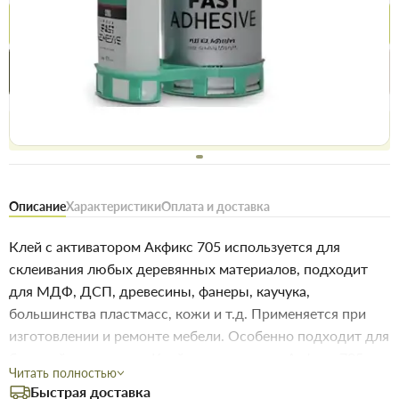
Купить
Купить в 1 клик
Нашли дешевле
Акции
Выгодно
сегодня
Бесплатное возвращение товара 14 дней, для владельцев
дисконтов - 30 дней
Описание
Характеристики
Оплата и доставка
Клей с активатором Акфикс 705 используется для
склеивания любых деревянных материалов, подходит
для МДФ, ДСП, древесины, фанеры, каучука,
большинства пластмасс, кожи и т.д. Применяется при
изготовлении и ремонте мебели. Особенно подходит для
быстрой склеивания. Клей с активатором Акфикс 705
Читать полностью
обладает высокой прочностью и скоростью склеивания,
Быстрая доставка