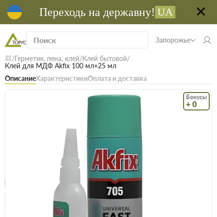
Переходь на державну!
UA
Запорожье
Герметик, пена, клей
Клей бытовой
Клей для МДФ Akfix 100 мл+25 мл
Описание
Характеристики
Оплата и доставка
Бонусы
+ 0
Код: 19629
В наличие
Клей для МДФ Akfix 100 мл+25 мл
(0)
Безкоштовна доставка! Від 15000 грн
єВідновлення
Доставка НП
Опт
Цена / шт
107.9 грн
109.9 грн