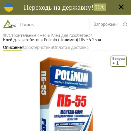
Переходь на державну!
UA
Запорожье
Строительные смеси
Клей для газобетона
Клей для газобетона Polimin (Полимин) ПБ-55 25 кг
Описание
Характеристики
Оплата и доставка
Бонусы
+ 1
Код: 00907
В наличии
Клей для газобетона Polimin (Полимин)
ПБ-55 25 кг
(0)
Безкоштовна доставка! Від 15000 грн
єВідновлення
Доставка НП
Опт
Цена / міш