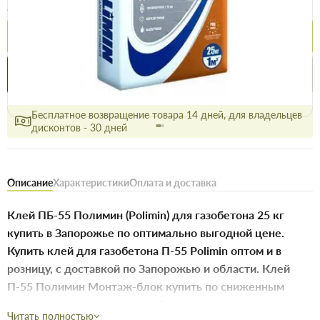
199.5 грн
239.5 грн
Купить
Купить в 1 клик
Нашли дешевле
Акции
Выгодно
сегодня
Бесплатное возвращение товара 14 дней, для владельцев
дисконтов - 30 дней
Описание
Характеристики
Оплата и доставка
Клей ПБ-55 Полимин (Polimin) для газобетона 25 кг
купить в Запорожье по оптимально выгодной цене.
Купить клей для газобетона П-55 Polimin оптом и в
розницу, с доставкой по Запорожью и области. Клей
П-55 Полимин Монтаж-блок купить по сниженным
ценам в интернет-магазине Торус-строй.
Читать полностью