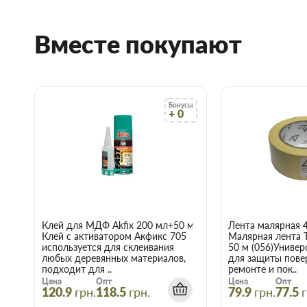
имеет высокую степень адгезии к
ппс
и органичес
механизированный способ нанесения;
Вместе покупают
прочный;
паропроницаемый;
трещиностойкий, пластичный;
устойчивый к атмосферным воздействиям;
Бонусы
+ 0
экономичный;
доступен к версии «Зима», то есть для применим 
пластичный;
удобный и простой в применении, легко наносится
является составной частью системы утепления Cere
Выполнение работ
Клей для МДФ Akfix 200 мл+50 мл
Лента малярная 
Клей с активатором Акфикс 705
Малярная лента 
используется для склеивания
50 м (056)Универ
1.
Подготовка основания:
Подготовка основания соотв
любых деревянных материалов,
для защиты пове
подходит для ..
ремонте и пок..
устройствам тепловой изоляции ограждающих конс
Цена
Опт
Цена
Опт
смесей Ceresit. Основание должно быть сухим, про
120.9
грн.
118.5
грн.
79.9
грн.
77.5
г
грязи, масел, лакокрасочных покрытий и т.д. Все не