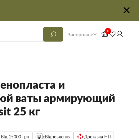
0
Запорожье
пенопласта и
ой ваты армирующий
it 25 кг
 Від 15000 грн
єВідновлення
Доставка НП