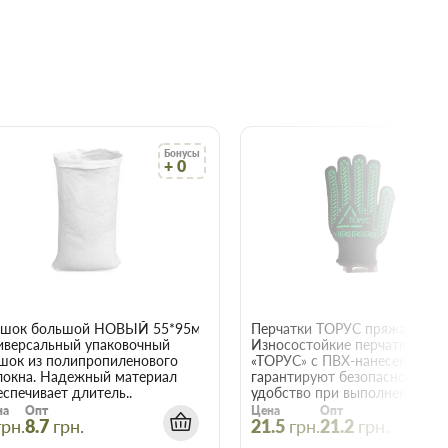
Бонусы
Бо
+ 0
+
22015
шок большой НОВЫЙ 55*95мм
иверсальный упаковочный
Износостойкие перчатки
шок из полипропиленового
«ТОРУС» с ПВХ-нанесением
локна. Надежный материал
гарантируют безопасность и
еспечивает длитель..
удобство при выполнении е..
на
Опт
Цена
Опт
грн.
8.7
грн.
21.5
грн.
21.2
грн.