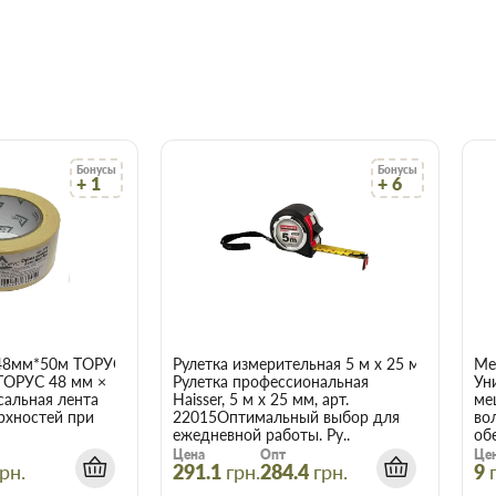
ким поверхностям;м
Бонусы
Бонусы
+ 1
+ 6
при низких температурах;
 на поверхность;
sit Popular.
48мм*50м ТОРУС 056
Рулетка измерительная 5 м x 25 мм Haisser 
Ме
ТОРУС 48 мм ×
Рулетка профессиональная
Ун
сальная лента
Haisser, 5 м x 25 мм, арт.
ме
етствует требованиям к
рхностей при
22015Оптимальный выбор для
во
ежедневной работы. Ру..
об
трукций с применением
Цена
Опт
Це
чным и очищенным от пыли,
рн.
291.1
грн.
284.4
грн.
9
прочные участки рабочей