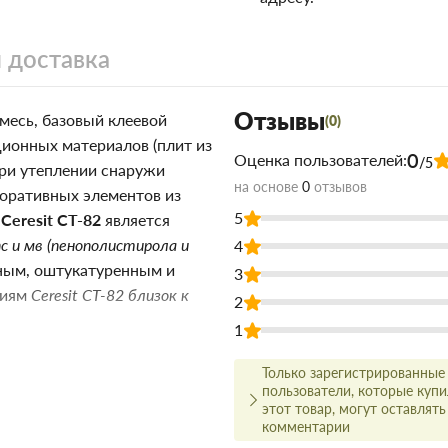
 доставка
Отзывы
смесь, базовый клеевой
(0)
ционных материалов (плит из
0
Оценка пользователей:
/5
при утеплении снаружи
на основе
0
отзывов
коративных элементов из
5
Ceresit CT-82
является
пс и мв (пенополистирола и
4
нным, оштукатуренным и
3
циям
Ceresit CT-82 близок к
2
1
Только зарегистрированные
пользователи, которые куп
этот товар, могут оставлять
икатный кирпич) и
комментарии