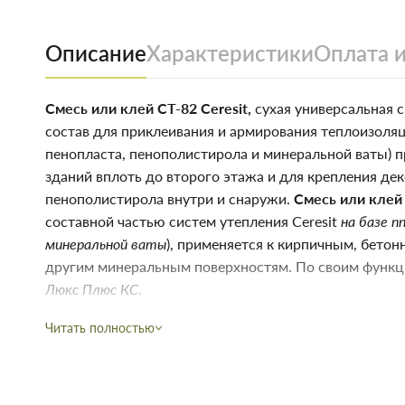
Описание
Характеристики
Оплата и
Смесь или клей СТ-82 Ceresit,
сухая универсальная 
состав для приклеивания и армирования теплоизоля
пенопласта, пенополистирола и минеральной ваты) 
зданий вплоть до второго этажа и для крепления де
пенополистирола внутри и снаружи.
Смесь или клей 
составной частью систем утепления Ceresit
на базе п
минеральной ваты
), применяется к кирпичным, бето
другим минеральным поверхностям. По своим функ
Люкс Плюс КС
.
Читать полностью
Свойства клея СТ-82 Ceresit
подходит для органических (ячеистый бетон, сил
теплоизоляционных
ппс и мв
оснований;