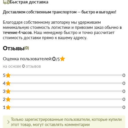
Быстрая доставка
Основные параметры:
Доставляем собственным транспортом — быстро и выгодно!
32 мм
Номинальный диаметр:
Благодаря собственному автопарку мы удерживаем
90 градусов
Угол:
минимальную стоимость логистики и привозим заказ обычно
в
течение 4 часов
. Наш менеджер быстро и точно рассчитает
Раструбное (под сварку)
Тип соединения:
стоимость доставки прямо к вашему адресу.
Высокая пропускная способность,
Переваги:
Отзывы
устойчивость к коррозии и химическим воздействиям.
(0)
0
Оценка пользователей:
Рекомендовано для создания магистральных
Применение:
/5
поворотов в системах подачи воды к сантехническим
на основе
0
отзывов
узлам или при обвязке отопительных котлов, где
5
0
требуется надежный и герметичный поворот.
4
0
3
0
Купить Колено 32х90 в Запорожье
недорого для строительства
и ремонта. В магазине строительных материалов Торус можно
2
0
купить по низкой цене непосредственно на складе, или на сайте,
1
0
что сэкономит Вам время.
Преимущества нашего интернет-магазина стройтоваров не
Только зарегистрированные пользователи, которые купили
только в цене!
этот товар, могут оставлять комментарии