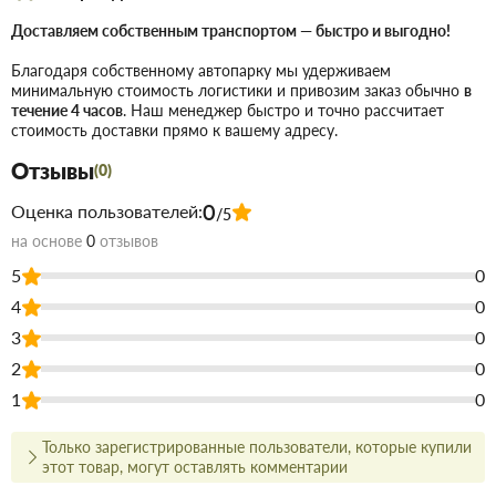
Доставляем собственным транспортом — быстро и выгодно!
Ключевые параметры:
Благодаря собственному автопарку мы удерживаем
Колено 90°
Тип:
минимальную стоимость логистики и привозим заказ обычно
в
течение 4 часов
. Наш менеджер быстро и точно рассчитает
1" (ВВ — внутренняя/внутренняя)
Резьба:
стоимость доставки прямо к вашему адресу.
Латунь
Материал:
Отзывы
(0)
Где применяется:
0
Оценка пользователей:
/5
Узлы подключения магистральных трубопроводов.
на основе
0
отзывов
Промышленные и коммерческие системы
5
0
водоснабжения.
4
0
Монтаж арматуры и насосного оборудования
3
0
большой мощности.
2
0
Купить Колено резьбовое ВВ 25 1 в Запорожье
недорого для
1
0
строительства и ремонта. В магазине строительных материалов
Торус можно купить по низкой цене непосредственно на складе,
Только зарегистрированные пользователи, которые купили
или на сайте, что сэкономит Вам время.
этот товар, могут оставлять комментарии
Преимущества нашего интернет-магазина стройтоваров не