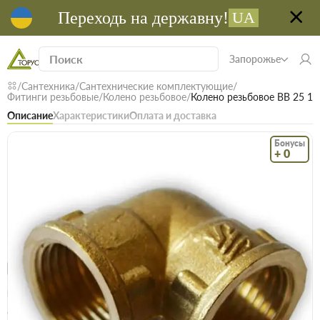
Переходь на державну!
UA
Запорожье
Сантехника
Сантехнические комплектующие
Фитинги резьбовые
Колено резьбовое
Колено резьбовое ВВ 25 1
Описание
Характеристики
Оплата и доставка
Бонусы
+ 0
Код: 12312
В наличие
Колено резьбовое ВВ 25 1
(0)
Безкоштовна доставка! Від 15000 грн
єВідновлення
Доставка НП
Опт
Цена / шт
24.4 грн
24.7 грн