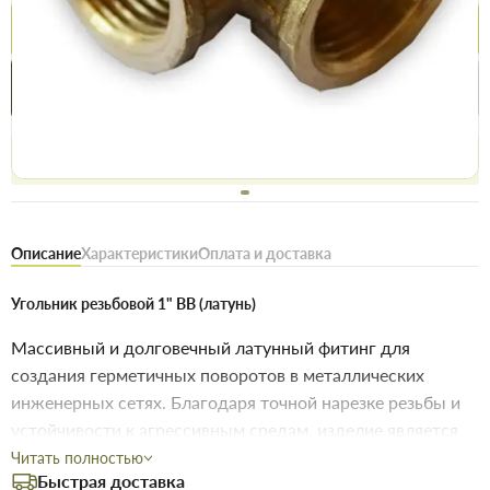
Купить
Купить в 1 клик
Нашли дешевле
Акции
Выгодно
сегодня
Бесплатное возвращение товара 14 дней, для владельцев
дисконтов - 30 дней
Описание
Характеристики
Оплата и доставка
Угольник резьбовой 1" ВВ (латунь)
Массивный и долговечный латунный фитинг для
создания герметичных поворотов в металлических
инженерных сетях. Благодаря точной нарезке резьбы и
устойчивости к агрессивным средам, изделие является
идеальным выбором для профессиональных систем
Читать полностью
Быстрая доставка
водоснабжения и теплоснабжения.