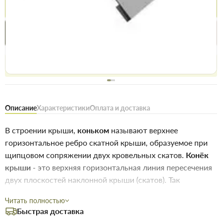
Купить
Купить в 1 клик
Нашли дешевле
Акции
Выгодно
сегодня
Бесплатное возвращение товара 14 дней, для владельцев
дисконтов - 30 дней
Описание
Характеристики
Оплата и доставка
В строении крыши,
коньком
называют верхнее
горизонтальное ребро скатной крыши, образуемое при
щипцовом сопряжении двух кровельных скатов.
Конёк
крыши
- это верхняя горизонтальная линия пересечения
двух плоскостей наклонной крыши (скатов). Так
же
коньками
называют специальные отдельные
Читать полностью
комплектующие элементы для кровельных покрытий
Быстрая доставка
(коньковые планки, коньковая черепица, коньковые