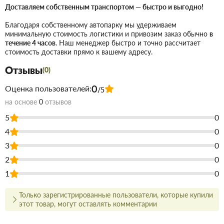
элементы). Конёк, как элемент строения крыши, присущ
Доставляем собственным транспортом — быстро и выгодно!
не для всех видов скатных крыш. Так в шатровых,
Благодаря собственному автопарку мы удерживаем
луковичных и купольных крышах конёк отсутствует. Так
минимальную стоимость логистики и привозим заказ обычно
в
течение 4 часов
. Наш менеджер быстро и точно рассчитает
же, конька нет на
плоских крышах
. Количество коньков
стоимость доставки прямо к вашему адресу.
на одной крыше может быть самое разное: от одного -
Отзывы
на двускатной крыше, до двух и больше - на более
(0)
сложных крышах.
0
Оценка пользователей:
/5
на основе
0
отзывов
Купить Конек кровельный 150*150*2000 мм в Запорожье
недорого для строительства и ремонта. В магазине
5
0
строительных материалов Торус можно купить по низкой цене
4
0
непосредственно на складе, или на сайте, что сэкономит Вам
время.
3
0
Преимущества нашего интернет-магазина стройтоваров не
2
0
только в цене!
1
0
Мы предлагаем купить товары действительно высокого
Только зарегистрированные пользователи, которые купили
качества, а для этого заключаем договора с
этот товар, могут оставлять комментарии
непосредственными производителями.
В наличии продукция для строительства и ремонта с самым
широким ассортиментом.