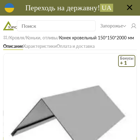
Переходь на державну!
UA
Запорожье
Кровля
Коньки, отливы
Конек кровельный 150*150*2000 мм
Описание
Характеристики
Оплата и доставка
Бонусы
+ 1
Код: 14386
В наличии
Конек кровельный 150*150*2000 мм
(0)
Безкоштовна доставка! Від 15000 грн
єВідновлення
Доставка НП
Опт
Цена / шт
211.9 грн
219.9 грн