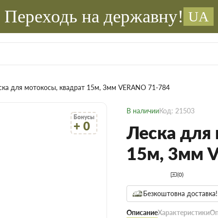
Переходь на державну!
UA
ска для мотокосы, квадрат 15м, 3мм VERANO 71-784
В наличии
Код: 21503
Бонусы
+ 0
Леска для
15м, 3мм 
(0)
Безкоштовна доставка!
Описание
Характеристики
Оп