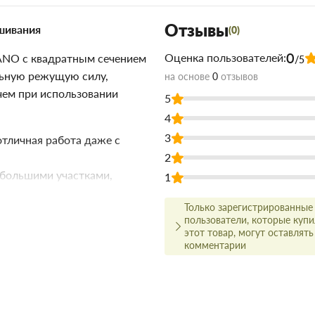
Отзывы
шивания
(0)
0
Оценка пользователей:
RANO с квадратным сечением
/5
льную режущую силу,
на основе
0
отзывов
чем при использовании
5
4
3
тличная работа даже с
2
большими участками,
1
боты на сложных
Только зарегистрированные
пользователи, которые куп
этот товар, могут оставлять
784 в Запорожье
недорого для
комментарии
алов Торус можно купить по
сэкономит Вам время.
олько в цене!