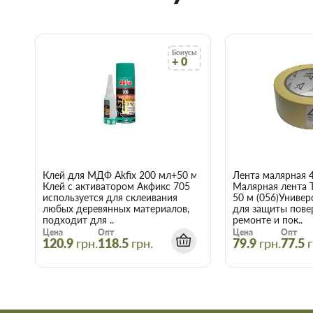
Мы предлагаем купить товары действительно высокого к
договора с непосредственными производителями.
В наличии продукция для строительства и ремонта с с
Чтобы не запутаться в том, что вам наиболее подходит п
позвонить и проконсультироваться со знающим, опытн
Бонусы
+ 0
Доставка строительных материалов и товаров происход
указанному адресу.
Действует гибкая система скидок, надо лишь учитывать,
интернет-магазине начинает действовать при покупке дв
Купить Леска для мотокосы, квад
VERANO 71-784 в Запорожье
Клей для МДФ Akfix 200 мл+50 мл
Лента малярная 
Клей с активатором Акфикс 705
Малярная лента 
Воспользуйтесь услугами интернет-магазина Торус! Это озна
используется для склеивания
50 м (056)Универ
нервы и получить с доставкой именно те товары и услуги, к
любых деревянных материалов,
для защиты пове
подходит для ..
ремонте и пок..
Цена
Опт
Цена
Опт
120.9
грн.
118.5
грн.
79.9
грн.
77.5
г