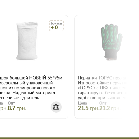
Бонусы
Бо
+ 0
+
22015
шок большой НОВЫЙ 55*95мм
иверсальный упаковочный
Износостойкие перчатки
шок из полипропиленового
«ТОРУС» с ПВХ-нанесением
локна. Надежный материал
гарантируют безопасность и
еспечивает длитель..
удобство при выполнении е..
на
Опт
Цена
Опт
грн.
8.7
грн.
21.5
грн.
21.2
грн.