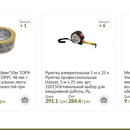
ачества, а для этого заключаем
амым широким ассортиментом.
о цене и качеству, всегда можно
ым менеджером.
Бонусы
Бонусы
+ 1
+ 6
ит вовремя и точно по
 что оптовая цена в нашем
ух и более товаров.
рат 15м, 3мм
48мм*50м ТОРУС 056
Рулетка измерительная 5 м x 25 мм Haisser 
Ме
ТОРУС 48 мм ×
Рулетка профессиональная
Ун
чает сберечь время, деньги и
сальная лента
Haisser, 5 м x 25 мм, арт.
ме
акие вам требуются.
рхностей при
22015Оптимальный выбор для
во
ежедневной работы. Ру..
об
Цена
Опт
Це
рн.
291.1
грн.
284.4
грн.
9