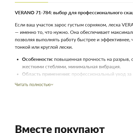
VERANO 71-784: выбор для профессионального ска
Если ваш участок зарос густым сорняком, леска VE
— именно то, что нужно. Она обеспечивает максима
позволяя выполнять работу быстрее и эффективнее, 
тонкой или круглой лески.
Особенности:
повышенная прочность на разрыв, о
жесткими стеблями, минимальная вибрация.
Область применения:
профессиональный уход за 
скашивание высокого сорняка и кустарников, ра
Читать полностью
ландшафтах.
Купить Леска для мотокосы, квадрат 15м, 3мм VERANO 71-
строительства и ремонта. В магазине строительных матери
низкой цене непосредственно на складе, или на сайте, что 
Преимущества нашего интернет-магазина стройтоваров не т
Вместе покупают