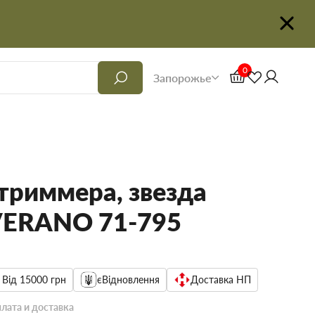
0
Запорожье
триммера, звезда
VERANO 71-795
 Від 15000 грн
єВідновлення
Доставка НП
лата и доставка