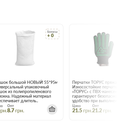
Бонусы
Бо
+ 0
+
22015
шок большой НОВЫЙ 55*95мм
иверсальный упаковочный
Износостойкие перчатки
шок из полипропиленового
«ТОРУС» с ПВХ-нанесением
локна. Надежный материал
гарантируют безопасность и
еспечивает длитель..
удобство при выполнении е..
на
Опт
Цена
Опт
грн.
8.7
грн.
21.5
грн.
21.2
грн.