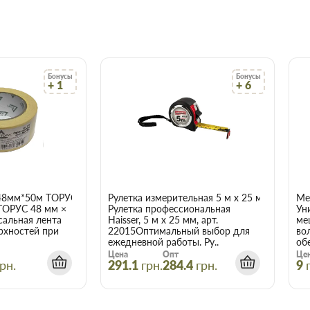
5 в Запорожье
недорого для
алов Торус можно купить по
сэкономит Вам время.
Бонусы
Бонусы
олько в цене!
+ 1
+ 6
ачества, а для этого заключаем
амым широким ассортиментом.
о цене и качеству, всегда можно
ым менеджером.
ит вовремя и точно по
 что оптовая цена в нашем
48мм*50м ТОРУС 056
Рулетка измерительная 5 м x 25 мм Haisser 
Ме
ТОРУС 48 мм ×
Рулетка профессиональная
Ун
ух и более товаров.
сальная лента
Haisser, 5 м x 25 мм, арт.
ме
рхностей при
22015Оптимальный выбор для
во
а 15м, 3мм
ежедневной работы. Ру..
об
Цена
Опт
Це
рн.
291.1
грн.
284.4
грн.
9
чает сберечь время, деньги и
акие вам требуются.