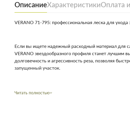
Описание
Характеристики
Оплата и
VERANO 71-795: профессиональная леска для ухода 
Если вы ищете надежный расходный материал для с
VERANO звездообразного профиля станет лучшим выб
долговечность и агрессивность реза, позволяя быстр
запущенный участок.
Особенности: устойчивость к ударам о камни, миним
Читать полностью
замена в катушке.
Область применения: уход за газонами, скашивание с
заборов, подрезка краев газонов.