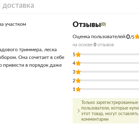
 доставка
Отзывы
за участком
(0)
0
Оценка пользователей:
/5
на основе
0
отзывов
адового триммера, леска
5
ором. Она сочетает в себе
4
о привести в порядок даже
3
2
1
альная вибрация, легкая
Только зарегистрированные
пользователи, которые куп
этот товар, могут оставлять
комментарии
орняков вокруг деревьев и