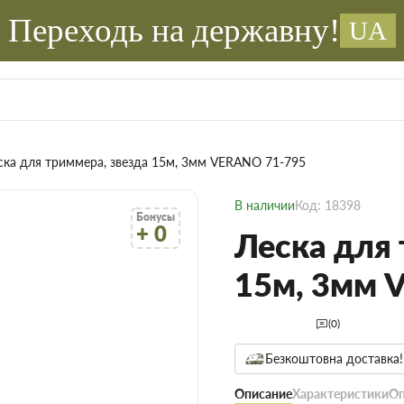
Переходь на державну!
UA
ска для триммера, звезда 15м, 3мм VERANO 71-795
В наличии
Код: 18398
Бонусы
+ 0
Леска для 
15м, 3мм 
(0)
Безкоштовна доставка!
Описание
Характеристики
Оп