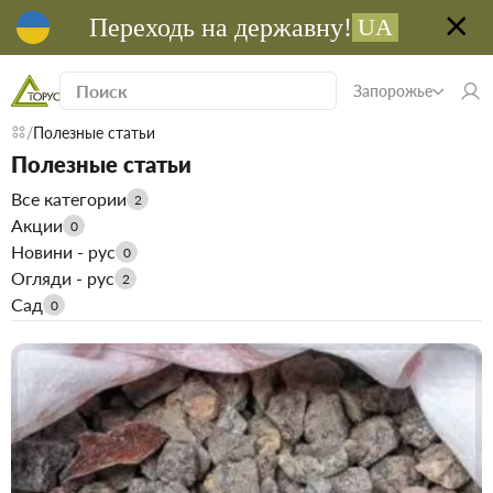
Переходь на державну!
UA
Запорожье
Полезные статьи
Полезные статьи
Все категории
2
Акции
0
Новини - рус
0
Огляди - рус
2
Сад
0