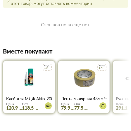
именно те товары и услуги, какие вам требуются.
этот товар, могут оставлять комментарии
Отзывов пока еще нет.
Вместе покупают
Бонусы
Бонусы
+ 0
+ 1
Клей для МДФ Akfix 200 мл+50 мл
Лента малярная 48мм*50м ТОРУС 0
Рулетка
Цена
Опт
Цена
Опт
Цена
120.9
118.5
79.9
77.5
291.1
грн.
грн.
грн.
грн.
грн