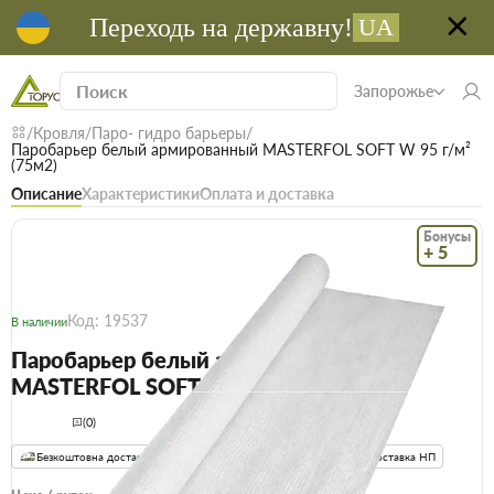
Переходь на державну!
UA
Запорожье
Кровля
Паро- гидро барьеры
Паробарьер белый армированный MASTERFOL SOFT W 95 г/м²
(75м2)
Описание
Характеристики
Оплата и доставка
Бонусы
+ 5
Код: 19537
В наличии
Паробарьер белый армированный
MASTERFOL SOFT W 95 г/м² (75м2)
(0)
Безкоштовна доставка! Від 15000 грн
єВідновлення
Доставка НП
Опт