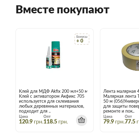
Вместе покупают
Торус можно купить по низкой цене непосредственно на скла
сэкономит Вам время.
Преимущества нашего интернет-магазина стройтоваров не т
Мы предлагаем купить товары действительно высокого к
Бонусы
договора с непосредственными производителями.
+ 0
В наличии продукция для строительства и ремонта с с
Чтобы не запутаться в том, что вам наиболее подходит п
позвонить и проконсультироваться со знающим, опытн
Доставка строительных материалов и товаров происход
указанному адресу.
Действует гибкая система скидок, надо лишь учитывать,
интернет-магазине начинает действовать при покупке дв
Клей для МДФ Akfix 200 мл+50 мл
Лента малярная 
Купить Супердиффузионная мемб
Клей с активатором Акфикс 705
Малярная лента 
используется для склеивания
50 м (056)Универ
пл.115 (1300 Basic 1,5*50м.п., 75 
любых деревянных материалов,
для защиты пове
подходит для ..
ремонте и пок..
Цена
Опт
Цена
Опт
Воспользуйтесь услугами интернет-магазина Торус! Это озна
120.9
грн.
118.5
грн.
79.9
грн.
77.5
г
нервы и получить с доставкой именно те товары и услуги, к