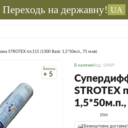
Переходь на державну!
UA
а STROTEX пл.115 (1300 Basic 1,5*50м.п., 75 м.кв)
В наличии
Код: 10469
Бонусы
+ 5
Супердифф
STROTEX пл
1,5*50м.п.,
(0)
Безкоштовна доставка!