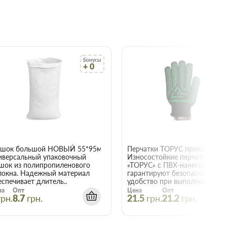
Бонусы
Бо
+ 0
+
22015
шок большой НОВЫЙ 55*95мм
иверсальный упаковочный
Износостойкие перчатки
шок из полипропиленового
«ТОРУС» с ПВХ-нанесением
локна. Надежный материал
гарантируют безопасность и
еспечивает длитель..
удобство при выполнении е..
на
Опт
Цена
Опт
грн.
8.7
грн.
21.5
грн.
21.2
грн.