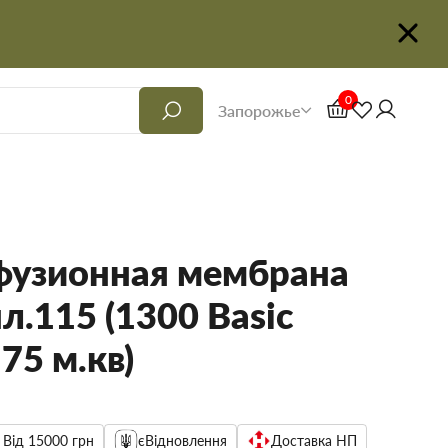
0
Запорожье
узионная мембрана
.115 (1300 Basic
 75 м.кв)
 Від 15000 грн
єВідновлення
Доставка НП