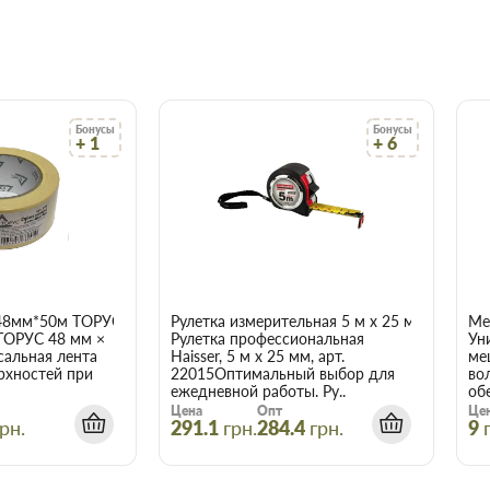
де, или на сайте, что
олько в цене!
ачества, а для этого заключаем
Бонусы
Бонусы
+ 1
+ 6
амым широким ассортиментом.
о цене и качеству, всегда можно
ым менеджером.
ит вовремя и точно по
 что оптовая цена в нашем
ух и более товаров.
48мм*50м ТОРУС 056
Рулетка измерительная 5 м x 25 мм Haisser 
Ме
рана STROTEX
ТОРУС 48 мм ×
Рулетка профессиональная
Ун
сальная лента
Haisser, 5 м x 25 мм, арт.
ме
м.кв) в Запорожье
рхностей при
22015Оптимальный выбор для
во
ежедневной работы. Ру..
об
Цена
Опт
Це
чает сберечь время, деньги и
рн.
291.1
грн.
284.4
грн.
9
акие вам требуются.