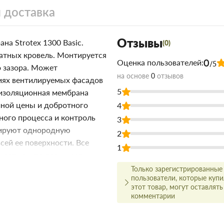
 доставка
Отзывы
а Strotex 1300 Basic.
(0)
атных кровель. Монтируется
0
Оценка пользователей:
/5
о зазора. Может
на основе
0
отзывов
циях вентилируемых фасадов
5
оизоляционная мембрана
чной цены и добротного
4
ного процесса и контроль
3
нтируют однородную
2
всей ее поверхности. Все
1
чностью, что повышает
стижения наилучшего
Только зарегистрированные
пользователи, которые куп
ные ленти и скотчи для
этот товар, могут оставлять
комментарии
sic 1,5*50м.п., 75 м.кв) в
ине строительных материалов