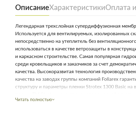
Описание
Характеристики
Оплата и
Легендарная трехслойная супердиффузионная мембран
Используется для вентилируемых, изолированных ск
непосредственно на утеплитель без вентиляционног
использоваться в качестве ветрозащиты в конструк
и каркасном строительстве. Самая популярная гидр
среди кровельщиков и заказчиков за счет демократи
качества. Высокоразвитая технология производствен
качества на заводах группы компаний Foliarex гара
структуру и параметры пленки Strotex 1300 Basic на 
пленки ТМ Strotex характеризуются высокой эласти
Читать полностью
прочность продукта и облегчает их монтаж. Для до
результата рекомендуем применять специализирован
проклейки нахлестов, примыканий, повреждений.
Купить Супердиффузионная мембрана STROTEX пл.115 (1300 Ba
Запорожье
недорого для строительства и ремонта. В магаз