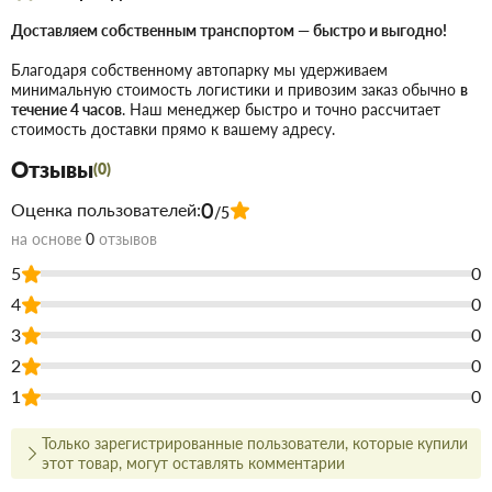
поверхностям; • низкая усадка и вторичное раширение; •
прочная и надежная фиксация пенополистирола; • выход
Доставляем собственным транспортом — быстро и выгодно!
– до 30 м. п.; • высокие термоизоляционные свойства; •
Благодаря собственному автопарку мы удерживаем
площадь монтажа – 12-14 м2. Характеристики: • время
минимальную стоимость логистики и привозим заказ обычно
в
течение 4 часов
. Наш менеджер быстро и точно рассчитает
первичной обработки до 5 минут; • вторичное
стоимость доставки прямо к вашему адресу.
расширение15-30%; • термостойкость -60...+100 °C; •
Отзывы
температурный диапазон использования, «всесезонный»
(0)
-10...+35 °C; • время коррекции – до 15 минут; • время
0
Оценка пользователей:
/5
отверждения на отлип 2 часа; • время полного
на основе
0
отзывов
отверждения 2 часа.
5
0
Купить Пена-клей бытовая Lacrysil 800 мл в Запорожье
недорого
4
0
для строительства и ремонта. В магазине строительных
3
0
материалов Торус можно купить по низкой цене
непосредственно на складе, или на сайте, что сэкономит Вам
2
0
время.
1
0
Преимущества нашего интернет-магазина стройтоваров не
только в цене!
Только зарегистрированные пользователи, которые купили
этот товар, могут оставлять комментарии
Мы предлагаем купить товары действительно высокого