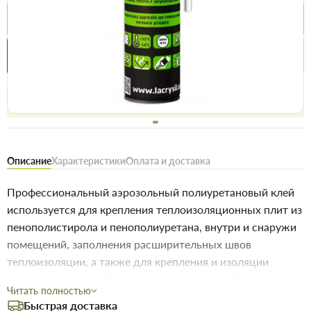
Купить
Купить в 1 клик
Нашли дешевле
Акции
Выгодно
сегодня
Бесплатное возвращение товара 14 дней, для владельцев
дисконтов - 30 дней
Описание
Характеристики
Оплата и доставка
Профессиональный аэрозольный полиуретановый клей
используется для крепления теплоизоляционных плит из
пенополистирола и пенополиуретана, внутри и снаружи
помещений, заполнения расширительных швов
теплоизоляции, а также для крепления и изоляции
стеновых панелей. Пена -Клей бытовая LACRYSIL, 800 мл
Читать полностью
- Преимущества: • отличная адгезия к строительным
Быстрая доставка