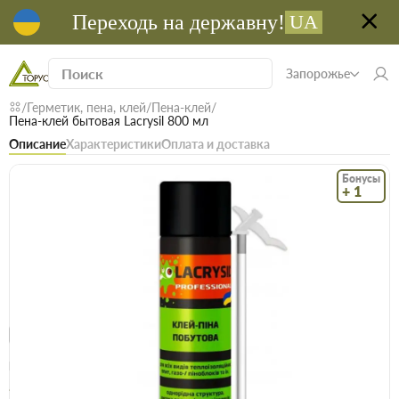
Переходь на державну!
UA
Запорожье
Герметик, пена, клей
Пена-клей
Пена-клей бытовая Lacrysil 800 мл
Описание
Характеристики
Оплата и доставка
Бонусы
+ 1
Код: 20299
В наличии
Пена-клей бытовая Lacrysil 800 мл
(0)
Безкоштовна доставка! Від 15000 грн
єВідновлення
Доставка НП
Опт
Цена / шт
233.5 грн
259 грн