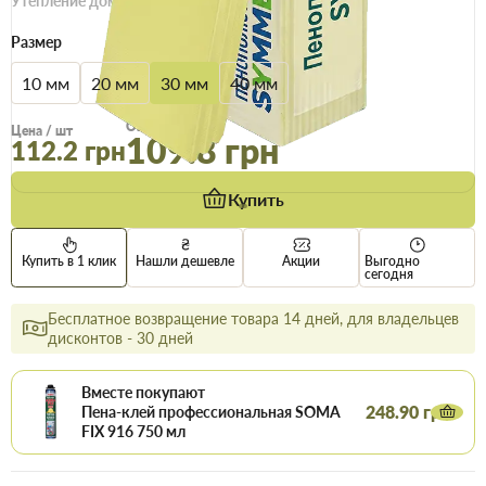
Утепление дома
Размер
10 мм
20 мм
30 мм
40 мм
Ещё
1
Опт
Цена / шт
109.8 грн
112.2 грн
Купить
Купить в 1 клик
Нашли дешевле
Акции
Выгодно
сегодня
Бесплатное возвращение товара 14 дней, для владельцев
дисконтов - 30 дней
Вместе покупают
248.90 грн
Пена-клей профессиональная SOMA
FIX 916 750 мл