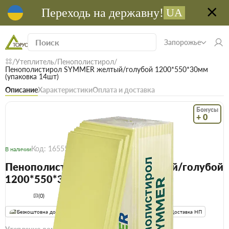
Переходь на державну!
UA
Запорожье
Утеплитель
Пенополистирол
Пенополистирол SYMMER желтый/голубой 1200*550*30мм
(упаковка 14шт)
Описание
Характеристики
Оплата и доставка
Бонусы
+ 0
Код: 16555
В наличии
Пенополистирол SYMMER желтый/голубой
1200*550*30мм (упаковка 14шт)
(0)
Безкоштовна доставка! Від 15000 грн
єВідновлення
Доставка НП