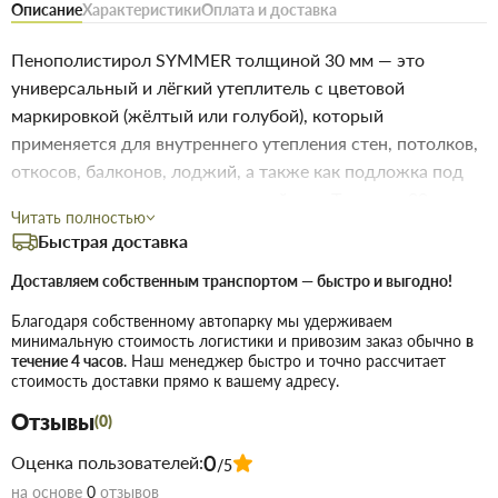
Описание
Характеристики
Оплата и доставка
Пенополистирол SYMMER толщиной 30 мм — это
универсальный и лёгкий утеплитель с цветовой
маркировкой (жёлтый или голубой), который
применяется для внутреннего утепления стен, потолков,
откосов, балконов, лоджий, а также как подложка под
ламинат, гипсокартон и наливной пол. Толщина 30 мм
Читать полностью
обеспечивает хороший баланс между компактностью и
Быстрая доставка
эффективной теплоизоляцией. Характеристики: • Размер
плиты: 1200×550×30 мм • Количество плит: 14 шт •
Доставляем собственным транспортом — быстро и выгодно!
Общая площадь упаковки: 9,24 м² • Толщина: 30 мм •
Благодаря собственному автопарку мы удерживаем
Цвет: жёлтый / голубой (в зависимости от партии) •
минимальную стоимость логистики и привозим заказ обычно
в
течение 4 часов
. Наш менеджер быстро и точно рассчитает
Материал: пенополистирол ПСБ-С • Плотность: ~15–25
стоимость доставки прямо к вашему адресу.
кг/м³ • Теплопроводность: ~0,037–0,039 Вт/м·К • Класс
Отзывы
горючести: Г1–Г2 • Водопоглощение: низкое
(0)
Назначение: • Внутреннее утепление стен, потолков,
0
Оценка пользователей:
/5
перегородок • Изоляция откосов, ниш, лоджий и
на основе
0
отзывов