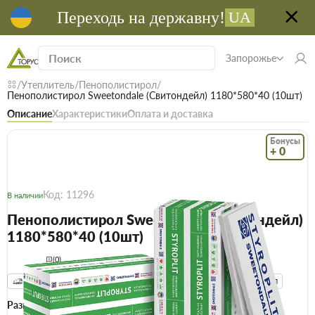
Переходь на державну!
UA
Запорожье
Утеплитель
Пенополистирол
Пенополистирол Sweetondale (Свитондейл) 1180*580*40 (10шт)
Описание
Характеристики
Оплата и доставка
Бонусы
+ 0
Код: 11296
В наличии
Пенополистирол Sweetondale (Свитондейл)
1180*580*40 (10шт)
(0)
Безкоштовна доставка! Від 15000 грн
єВідновлення
Доставка НП
Размер