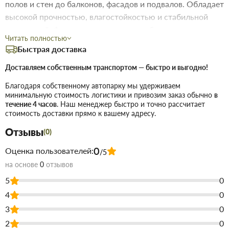
полов и стен до балконов, фасадов и подвалов. Обладает
высокой прочностью, влагостойкостью и стабильной
геометрией. Фрезерованные кромки обеспечивают
Читать полностью
плотное соединение плит — без мостиков холода.
Быстрая доставка
Идеален для тех, кто хочет купить XPS 40 мм для
тёплого пола, стяжки или внешнего утепления, где важен
Доставляем собственным транспортом — быстро и выгодно!
баланс між товщиной и теплоизоляцией.
Благодаря собственному автопарку мы удерживаем
Характеристики: • Размер плиты: 1180×580×40 мм •
минимальную стоимость логистики и привозим заказ обычно
в
течение 4 часов
. Наш менеджер быстро и точно рассчитает
Количество плит: 10 шт • Общая площадь: ~6,84 м² •
стоимость доставки прямо к вашему адресу.
Толщина: 40 мм • Тип: экструдированный
Отзывы
пенополистирол (XPS) • Плотность: ~30–38 кг/м³ •
(0)
Теплопроводность: ~0,030–0,034 Вт/м·К •
0
Оценка пользователей:
/5
Водопоглощение: <0,5% • Класс горючести: Г4 • Кромка:
на основе
0
отзывов
фрезерованная (паз-гребень) Назначение: • Утепление
5
0
полов, стен, перекрытий • Теплоизоляция лоджий,
4
0
балконов, фасадов • Подходит для использования под
наливные полы, "тёплый пол", стяжку • Применяется в
3
0
частном и коммерческом строительстве Преимущества:
2
0