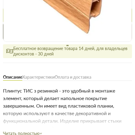
77.5 грн
78.5 грн
Купить
Купить в 1 клик
Нашли дешевле
Акции
Выгодно
сегодня
Бесплатное возвращение товара 14 дней, для владельцев
дисконтов - 30 дней
Описание
Характеристики
Оплата и доставка
Плинтус ТИС з резинкой - это удобный в монтаже
элемент, который делает напольное покрытие
завершенным. Он имеет вид пластиковой планки,
которую используют в качестве декоративной и
функциональной детали. Изделие прикрывает стыки
между полом и стеной, а также защищает их от грязи,
Читать полностью