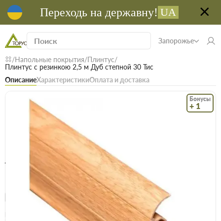
Переходь на державну!
UA
Запорожье
Напольные покрытия
Плинтус
Плинтус с резинкою 2,5 м Дуб степной 30 Тис
Описание
Характеристики
Оплата и доставка
Бонусы
+ 1
Код: 22855
В наличии
Плинтус с резинкою 2,5 м Дуб степной 30
Тис
(0)
Безкоштовна доставка! Від 15000 грн
єВідновлення
Доставка НП
Опт
Цена / шт