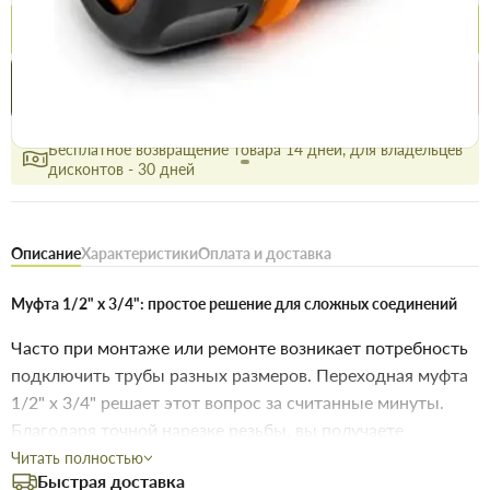
Купить
Купить в 1 клик
Нашли дешевле
Акции
Выгодно
сегодня
Бесплатное возвращение товара 14 дней, для владельцев
дисконтов - 30 дней
Описание
Характеристики
Оплата и доставка
Муфта 1/2" х 3/4": простое решение для сложных соединений
Часто при монтаже или ремонте возникает потребность
подключить трубы разных размеров. Переходная муфта
1/2" х 3/4" решает этот вопрос за считанные минуты.
Благодаря точной нарезке резьбы, вы получаете
уверенность в отсутствии протечек и надежность
Читать полностью
Быстрая доставка
эксплуатации всей инженерной системы.