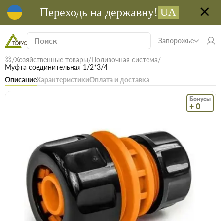
Переходь на державну!
UA
Запорожье
Хозяйственные товары
Поливочная система
Муфта соединительная 1/2*3/4
Описание
Характеристики
Оплата и доставка
Бонусы
+ 0
Код: 10003
В наличии
Муфта соединительная 1/2*3/4
(0)
Безкоштовна доставка! Від 15000 грн
єВідновлення
Доставка НП
Опт
Цена / шт
25.3 грн
28.1 грн