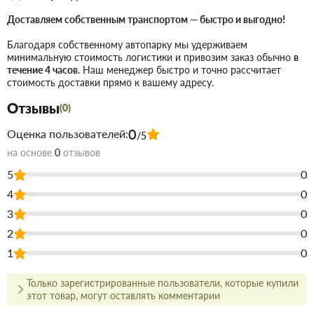
Доставляем собственным транспортом — быстро и выгодно!
надежная фиксация, устойчивость к
Особенности:
гидроударам, совместимость с большинством
Благодаря собственному автопарку мы удерживаем
минимальную стоимость логистики и привозим заказ обычно
в
сантехнических фитингов.
течение 4 часов
. Наш менеджер быстро и точно рассчитает
жилой сектор, системы полива,
Область применения:
стоимость доставки прямо к вашему адресу.
установка счетчиков и бытовых приборов.
Отзывы
(0)
Купить Муфта соединительная 1/2*3/4 в Запорожье
недорого
0
Оценка пользователей:
/5
для строительства и ремонта. В магазине строительных
материалов Торус можно купить по низкой цене
на основе
0
отзывов
непосредственно на складе, или на сайте, что сэкономит Вам
5
0
время.
4
0
Преимущества нашего интернет-магазина стройтоваров не
3
0
только в цене!
2
0
Мы предлагаем купить товары действительно высокого
1
0
качества, а для этого заключаем договора с
непосредственными производителями.
В наличии продукция для строительства и ремонта с самым
Только зарегистрированные пользователи, которые купили
широким ассортиментом.
этот товар, могут оставлять комментарии
Чтобы не запутаться в том, что вам наиболее подходит по