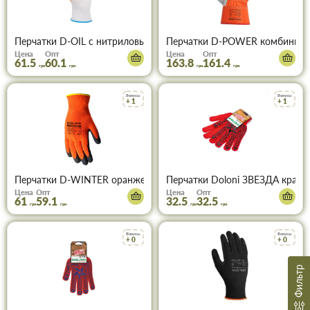
Перчатки D-OIL с нитриловым покрытием ОРАНЖЕВО-ЧЕРНЫЙ
Перчатки D-POWER комбинир
Цена
Опт
Цена
Опт
61.5
60.1
163.8
161.4
грн
грн
грн
грн
Бонусы
Бонусы
+ 1
+ 1
Перчатки Doloni ЗВЕЗДА красна
Перчатки D-WINTER ор
Цена
Опт
Цена
Опт
61
59.1
32.5
32.5
грн
грн
грн
грн
Бонусы
Бонусы
+ 0
+ 0
Фильтр