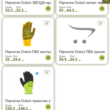
Перчатки Doloni ЗВЕЗДА красная (5640) 12 размер
Перчатки Doloni латекс черные
Цена
Опт
Цена
Опт
33.5
32.5
45
44.3
грн
грн
грн
грн
Бонусы
Бонусы
+ 0
+ 0
Перчатки Doloni ПВХ желтые Строитель (4078)
Перчатки Doloni ПВХ оранжевы
Цена
Опт
Цена
Опт
35
34.4
34.9
34.5
грн
грн
грн
грн
Бонусы
+ 0
Перчатки Doloni трикотаж утепленные с латекс покрытием 3/4 
Цена
Опт
150.5
148.1
грн
грн