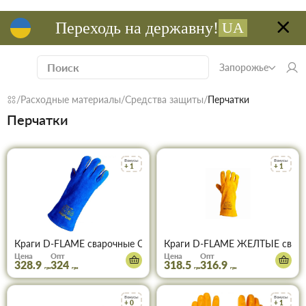
Переходь на державну!
UA
Запорожье
Расходные материалы
Средства защиты
Перчатки
Перчатки
Бонусы
Бонусы
+ 1
+ 1
Краги D-FLAME сварочные СИНИЕ 4508
Краги D-FLAME ЖЕЛТЫЕ сваро
Цена
Опт
Цена
Опт
328.9
324
318.5
316.9
грн
грн
грн
грн
Бонусы
Бонусы
+ 0
+ 1