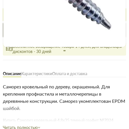
12.5 грн
12.9 грн
Купить
Купить в 1 клик
Нашли дешевле
Акции
Выгодно
сегодня
Бесплатное возвращение товара 14 дней, для владельцев
дисконтов - 30 дней
Описание
Характеристики
Оплата и доставка
Саморез кровельный по дереву, окрашенный. Для
крепления профнастила и металлочерепицы в
деревянные конструкции. Саморез укомплектован EPDM
шайбой.
Купить Саморез кровельный 4,8х35 темный графит №7024
(250шт) в Запорожье
недорого для строительства и ремонта. В
Читать полностью