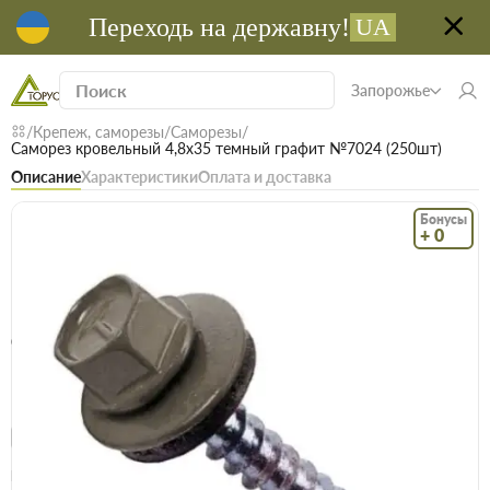
Переходь на державну!
UA
Запорожье
Крепеж, саморезы
Саморезы
Саморез кровельный 4,8х35 темный графит №7024 (250шт)
Описание
Характеристики
Оплата и доставка
Бонусы
+ 0
Код: 16976
В наличии
Саморез кровельный 4,8х35 темный графит
№7024 (250шт)
(0)
Безкоштовна доставка! Від 15000 грн
єВідновлення
Доставка НП
Опт
Цена / 10 шт