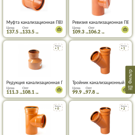
Муфта канализационная ПВХ 160 мм (рыжая)
Ревизия канализационная ПВХ 
Цена
Опт
Цена
Опт
137.5
133.5
109.3
106.2
грн
грн
грн
грн
Бонусы
Бонусы
+ 1
+ 1
Фильтр
Редукция канализационная ПВХ 160х110 мм (рыжая)
Тройник канализационный ПВХ
Цена
Опт
Цена
Опт
111.3
108.1
99.9
97.8
грн
грн
грн
грн
Бонусы
Бонусы
+ 0
+ 2