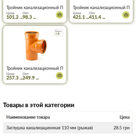
Тройник канализационный ПВХ 110х110х90° (рыжий)
Тройник канализационный ПВХ 
Цена
Опт
Цена
Опт
101.2
98.3
421.1
411.4
грн
грн
грн
грн
Бонусы
+ 0
Тройник канализационный ПВХ 160х90° (рыжий)
Цена
Опт
257.3
249.9
грн
грн
Товары в этой категории
Наименование товара
Цена
Заглушка канализационная 110 мм (рыжая)
28.5
грн