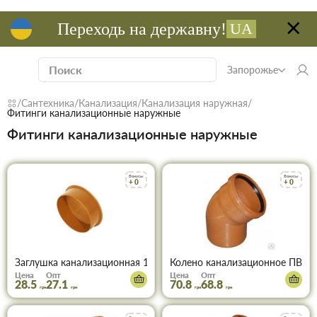
Переходь на державну!
UA
Запорожье
Сантехника
Канализация
Канализация наружная
Фитинги канализационные наружные
Фитинги канализационные наружные
Бонусы
Бонусы
+ 0
+ 0
Заглушка канализационная 110 мм (рыжая)
Колено канализационное ПВХ 1
Цена
Опт
Цена
Опт
28.5
27.1
70.8
68.8
грн
грн
грн
грн