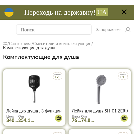
Переходь на державну!
UA
Запорожье
Сантехника
Смесители и комплектующие
Комплектующие для душа
Комплектующие для душа
Бонусы
Бонусы
+ 2
+ 1
Лейка для душа SH-01 ZERIX
Лейка для душа , 3 функции MIXXUS SH-66 (цвет хром)
Цена
Опт
Цена
Опт
340
254.1
76
74.8
грн
грн
грн
грн