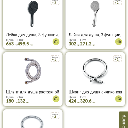
Бонусы
Бонусы
+ 3
+ 2
Лейка для душа, 3 функции, цвет хром Koer KP-0401-01
Лейка для душа, 3 функции, цв
Цена
Опт
Цена
Опт
663
499.5
302
271.2
грн
грн
грн
грн
Бонусы
Бонусы
+ 1
+ 2
Шланг для душа растяжной (цвет хром) F01-150-200cm MIXXUS
Шланг для душа силиконовый 
Цена
Опт
Цена
Опт
180
132
424
320.6
грн
грн
грн
грн
Бонусы
+ 2
Фильтр