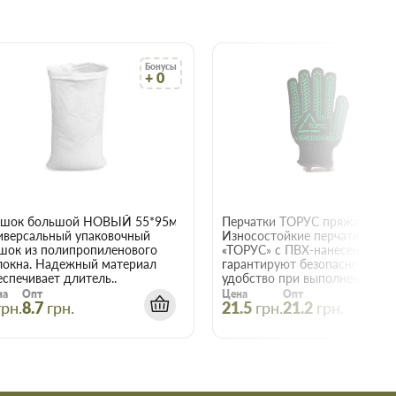
Бонусы
Бо
+ 0
+
22015
шок большой НОВЫЙ 55*95мм
иверсальный упаковочный
Износостойкие перчатки
шок из полипропиленового
«ТОРУС» с ПВХ-нанесением
локна. Надежный материал
гарантируют безопасность и
еспечивает длитель..
удобство при выполнении е..
на
Опт
Цена
Опт
грн.
8.7
грн.
21.5
грн.
21.2
грн.