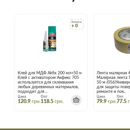
Чтобы не запутаться в том, что вам наиболее подходит п
позвонить и проконсультироваться со знающим, опытн
Доставка строительных материалов и товаров происход
указанному адресу.
Бонусы
Действует гибкая система скидок, надо лишь учитывать,
+ 0
интернет-магазине начинает действовать при покупке дв
Купить Скребок для краски 300мм 
Запорожье
Воспользуйтесь услугами интернет-магазина Торус! Это озна
нервы и получить с доставкой именно те товары и услуги, к
Клей для МДФ Akfix 200 мл+50 мл
Лента малярная 
Клей с активатором Акфикс 705
Малярная лента 
используется для склеивания
50 м (056)Универ
любых деревянных материалов,
для защиты пове
подходит для ..
ремонте и пок..
Цена
Опт
Цена
Опт
120.9
грн.
118.5
грн.
79.9
грн.
77.5
г