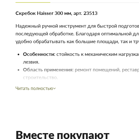
Скребок Haisser 300 мм, арт. 23513
Надежный ручной инструмент для быстрой подготов
последующей обработке. Благодаря оптимальной дл
удобно обрабатывать как большие площади, так и т
Особенности:
стойкость к механическим нагрузк
лезвия.
Область применения:
ремонт помещений, рестав
строительство.
Читать полностью
Купить Скребок для краски 300мм Haisser 23513 в Запорожь
ремонта. В магазине строительных материалов Торус можно
непосредственно на складе, или на сайте, что сэкономит Ва
Преимущества нашего интернет-магазина стройтоваров не т
Мы предлагаем купить товары действительно высокого к
договора с непосредственными производителями.
Вместе покупают
В наличии продукция для строительства и ремонта с с