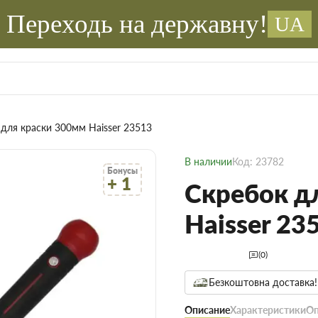
Переходь на державну!
UA
 для краски 300мм Haisser 23513
В наличии
Код: 23782
Бонусы
+ 1
Скребок д
Haisser 23
(0)
Безкоштовна доставка!
Описание
Характеристики
Оп