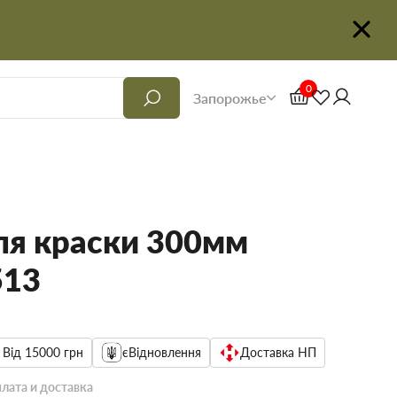
0
Запорожье
ля краски 300мм
513
 Від 15000 грн
єВідновлення
Доставка НП
лата и доставка