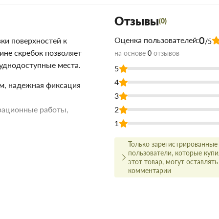
Отзывы
(0)
0
Оценка пользователей:
ки поверхностей к
/5
ине скребок позволяет
на основе
0
отзывов
руднодоступные места.
5
4
ам, надежная фиксация
3
рационные работы,
2
1
е
недорого для строительства и
Только зарегистрированные
 купить по низкой цене
пользователи, которые куп
м время.
этот товар, могут оставлять
комментарии
олько в цене!
ачества, а для этого заключаем
амым широким ассортиментом.