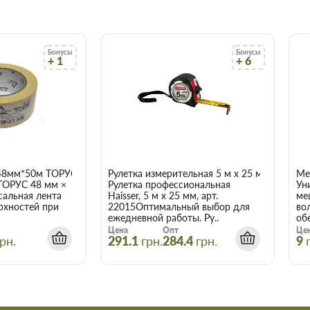
о цене и качеству, всегда можно
ым менеджером.
ит вовремя и точно по
Бонусы
Бонусы
 что оптовая цена в нашем
+ 1
+ 6
ух и более товаров.
Haisser 23513 в
чает сберечь время, деньги и
акие вам требуются.
48мм*50м ТОРУС 056
Рулетка измерительная 5 м x 25 мм Haisser 
Ме
ТОРУС 48 мм ×
Рулетка профессиональная
Ун
сальная лента
Haisser, 5 м x 25 мм, арт.
ме
рхностей при
22015Оптимальный выбор для
во
ежедневной работы. Ру..
об
Цена
Опт
Це
рн.
291.1
грн.
284.4
грн.
9