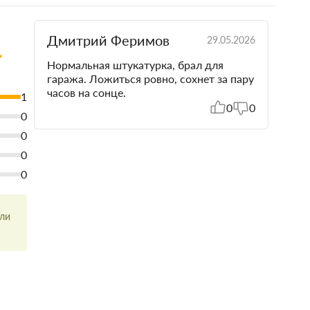
Дмитрий Феримов
29.05.2026
Нормальная штукатурка, брал для
гаража. Ложиться ровно, сохнет за пару
часов на сонце.
1
0
0
0
0
0
0
или