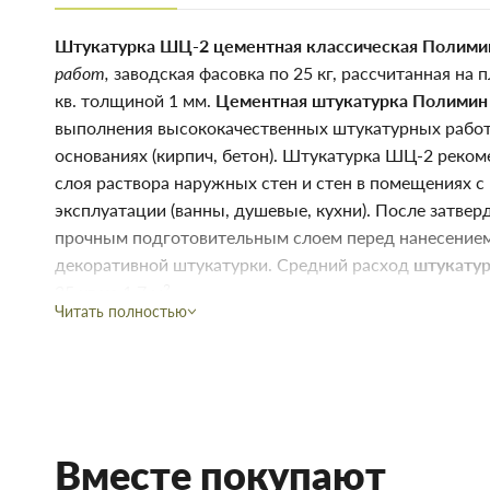
Штукатурка ШЦ-2 цементная классическая Полими
работ,
заводская фасовка по 25 кг, рассчитанная на
кв. толщиной 1 мм.
Цементная штукатурка Полими
выполнения высококачественных штукатурных работ
основаниях (кирпич, бетон). Штукатурка ШЦ-2 реком
слоя раствора наружных стен и стен в помещениях
эксплуатации (ванны, душевые, кухни). После затвер
прочным подготовительным слоем перед нанесение
декоративной штукатурки. Средний расход
штукату
2
25 кг на 1,7 м
Читать полностью
Свойства штукатурки цементной
высокая степень адгезии;
экономичность в использовании материала;
морозостойкость.
Вместе покупают