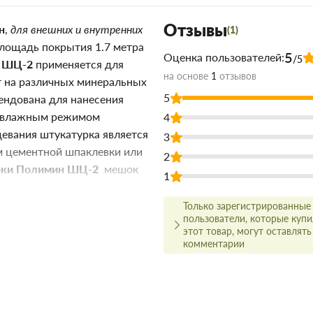
Отзывы
н
,
для внешних и внутренних
(1)
 площадь покрытия 1.7 метра
5
Оценка пользователей:
/5
н ШЦ-2
применяется для
на основе
1
отзывов
 на различных минеральных
5
ендована для нанесения
 с влажным режимом
4
девания штукатурка является
3
м цементной шпаклевки или
2
рки Полимин ШЦ-2
мешок
1
Только зарегистрированные
 ШЦ-2
пользователи, которые куп
этот товар, могут оставлять
комментарии