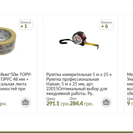
катурки цементной
Бонусы
Бонусы
+ 1
+ 6
4-4,5 литров
10-20 мм
1 час
48мм*50м ТОРУС 056
Рулетка измерительная 5 м x 25 мм Haisser 
Ме
20 минут
ТОРУС 48 мм ×
Рулетка профессиональная
Ун
сальная лента
Haisser, 5 м x 25 мм, арт.
ме
1,5 кг/м²
рхностей при
22015Оптимальный выбор для
во
ежедневной работы. Ру..
об
Цена
Опт
Це
1 сутки
рн.
291.1
грн.
284.4
грн.
9
0,3 МПа