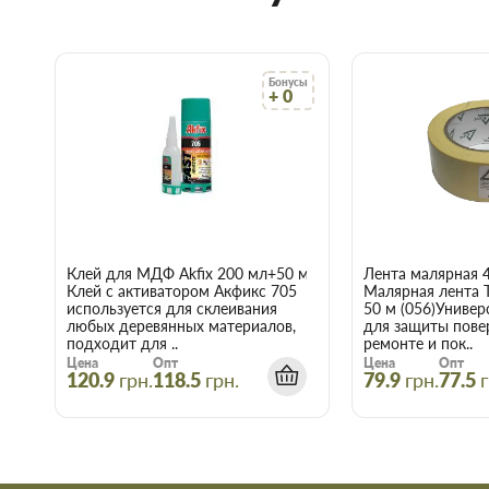
Технические характеристики шту
ШЦ-2
Бонусы
+ 0
Расход воды на 25 кг сухой смеси
Максимальная толщина клеевого слоя
Время пригодности растворной смеси
Клей для МДФ Akfix 200 мл+50 мл
Лента малярная 
Открытое время
Клей с активатором Акфикс 705
Малярная лента 
используется для склеивания
50 м (056)Универ
Расход сухой смеси
любых деревянных материалов,
для защиты пове
подходит для ..
ремонте и пок..
Цена
Опт
Цена
Опт
Готовность к расшивке швов
120.9
грн.
118.5
грн.
79.9
грн.
77.5
г
Прочность сцепления с основанием в атмосферных
условиях