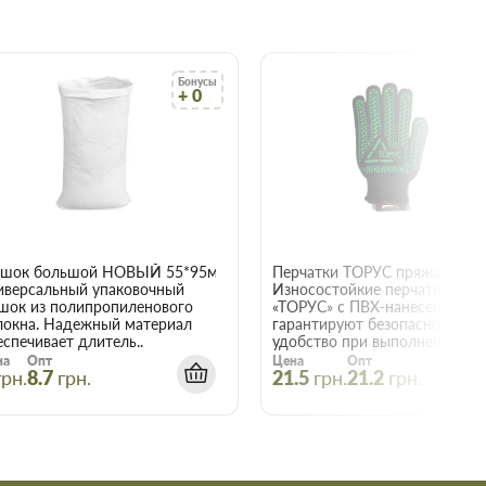
Бонусы
Бо
+ 0
+
22015
шок большой НОВЫЙ 55*95мм
иверсальный упаковочный
Износостойкие перчатки
шок из полипропиленового
«ТОРУС» с ПВХ-нанесением
локна. Надежный материал
гарантируют безопасность и
еспечивает длитель..
удобство при выполнении е..
на
Опт
Цена
Опт
грн.
8.7
грн.
21.5
грн.
21.2
грн.