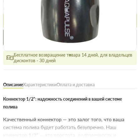
Цена / шт
27.9 грн
28.7 грн
Купить
Купить в 1 клик
Нашли дешевле
Акции
Выгодно
сегодня
Бесплатное возвращение товара 14 дней, для владельцев
дисконтов - 30 дней
Описание
Характеристики
Оплата и доставка
Коннектор 1/2": надежность соединений в вашей системе
полива
Качественный коннектор — это залог того, что ваша
система полива будет работать безупречно. Наш
коннектор 1/2" — это простота, долговечность и