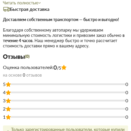
уверенность в каждом соединении, от крана до
Читать полностью
Быстрая доставка
последнего распылителя на участке.
Доставляем собственным транспортом — быстро и выгодно!
универсальное крепление, эргономичная
Особенности:
форма для удобного удержания влажными руками,
Благодаря собственному автопарку мы удерживаем
минимальную стоимость логистики и привозим заказ обычно
в
защита от протечек.
течение 4 часов
. Наш менеджер быстро и точно рассчитает
дачные участки, огороды, сады,
Область применения:
стоимость доставки прямо к вашему адресу.
придомовые территории.
Отзывы
(0)
Купить Коннектор для шланга 1/2 в Запорожье
недорого для
0
Оценка пользователей:
/5
строительства и ремонта. В магазине строительных материалов
Торус можно купить по низкой цене непосредственно на складе,
на основе
0
отзывов
или на сайте, что сэкономит Вам время.
5
0
Преимущества нашего интернет-магазина стройтоваров не
4
0
только в цене!
3
0
Мы предлагаем купить товары действительно высокого
2
0
качества, а для этого заключаем договора с
1
0
непосредственными производителями.
В наличии продукция для строительства и ремонта с самым
широким ассортиментом.
Только зарегистрированные пользователи, которые купили