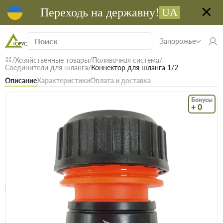
Переходь на державну!
UA
Запорожье
Хозяйственные товары
Поливочная система
Соединители для шланга
Коннектор для шланга 1/2
Описание
Характеристики
Оплата и доставка
Бонусы
+ 0
Код: 21643
В наличии
Коннектор для шланга 1/2
(0)
Безкоштовна доставка! Від 15000 грн
єВідновлення
Доставка НП
Товары для сада и огорода
Опт