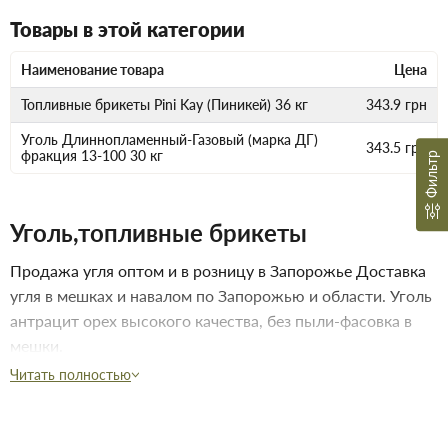
Товары в этой категории
Наименование товара
Цена
Топливные брикеты Pini Kay (Пиникей) 36 кг
343.9
грн
Уголь Длиннопламенный-Газовый (марка ДГ)
343.5
грн
фракция 13-100 30 кг
Фильтр
Уголь,топливные брикеты
Продажа угля оптом и в розницу в Запорожье Доставка
угля в мешках и навалом по Запорожью и области. Уголь
антрацит орех высокого качества, без пыли-фасовка в
мешки.
Читать полностью
Купить уголь в Запорожье
Купить уголь в Запорожье по выгодной цене. Подходит