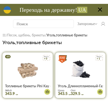
Переходь на державну!
UA
Запорожье
Песок, щебень, брикеты
Уголь,топливные брикеты
Уголь,топливные брикеты
-6%
Бонусы
Бонусы
+ 0
+ 1
Топливные брикеты Pini Kay (Пиникей) 36 кг
Уголь Длиннопламенный-Газовы
365.5
Цена
Опт
343.9
343.5
329.5
грн
грн
грн