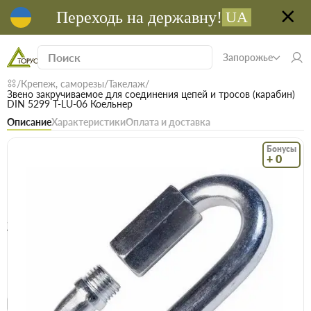
Переходь на державну!
UA
Запорожье
Крепеж, саморезы
Такелаж
Звено закручиваемое для соединения цепей и тросов (карабин)
DIN 5299 T-LU-06 Коельнер
Описание
Характеристики
Оплата и доставка
Бонусы
+ 0
Код: 17661
В наличии
Звено закручиваемое для соединения
цепей и тросов (карабин) DIN 5299 T-LU-06
Коельнер
(0)
Безкоштовна доставка! Від 15000 грн
єВідновлення
Доставка НП