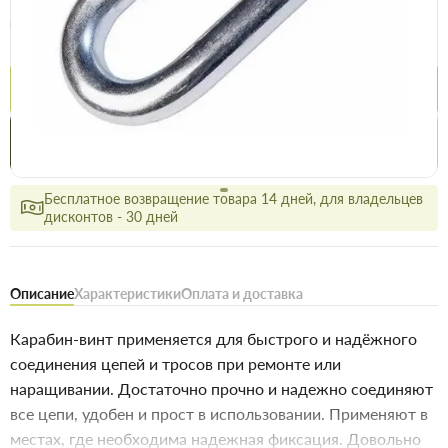
Опт
Цена / шт
18.9 грн
19.6 грн
Купить
Купить в 1 клик
Нашли дешевле
Акции
Выгодно
сегодня
Бесплатное возвращение товара 14 дней, для владельцев
дисконтов - 30 дней
Описание
Характеристики
Оплата и доставка
Карабин-винт применяется для быстрого и надёжного
соединения цепей и тросов при ремонте или
наращивании. Достаточно прочно и надежно соединяют
все цепи, удобен и прост в использовании. Применяют в
местах, где необходима надежная фиксация. Довольно