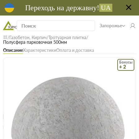
Переходь на державну!
UA
Запорожье
Газобетон, Кирпич
Тротуарная плитка
Полусфера парковочная 500мм
Описание
Характеристики
Оплата и доставка
Бонусы
+ 2
Код: 21764
В наличии
Полусфера парковочная 500мм
(0)
Безкоштовна доставка! Від 15000 грн
єВідновлення
Доставка НП
Опт
Цена / шт
567 грн
577 грн