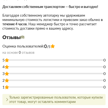
только в цене!
Доставляем собственным транспортом — быстро и выгодно!
Мы предлагаем купить товары действительно высокого
качества, а для этого заключаем договора с
Благодаря собственному автопарку мы удерживаем
непосредственными производителями.
минимальную стоимость логистики и привозим заказ обычно
в
В наличии продукция для строительства и ремонта с самым
течение 4 часов
. Наш менеджер быстро и точно рассчитает
широким ассортиментом.
стоимость доставки прямо к вашему адресу.
Чтобы не запутаться в том, что вам наиболее подходит по
цене и качеству, всегда можно позвонить и
Отзывы
(0)
проконсультироваться со знающим, опытным менеджером.
Доставка строительных материалов и товаров происходит
0
Оценка пользователей:
/5
вовремя и точно по указанному адресу.
на основе
0
отзывов
Действует гибкая система скидок, надо лишь учитывать, что
оптовая цена в нашем интернет-магазине начинает
5
0
действовать при покупке двух и более товаров.
4
0
3
0
Купить Полусфера парковочная
2
0
500мм в Запорожье
1
0
Воспользуйтесь услугами интернет-магазина Торус! Это
означает сберечь время, деньги и нервы и получить с доставкой
Только зарегистрированные пользователи, которые купили
именно те товары и услуги, какие вам требуются.
этот товар, могут оставлять комментарии