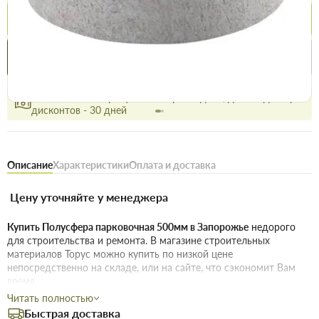
Купить
Купить в 1 клик
Нашли дешевле
Акции
Выгодно
сегодня
Бесплатное возвращение товара 14 дней, для владельцев
дисконтов - 30 дней
Описание
Характеристики
Оплата и доставка
Цену уточняйте у менеджера
Купить Полусфера парковочная 500мм в Запорожье
недорого
для строительства и ремонта. В магазине строительных
материалов Торус можно купить по низкой цене
непосредственно на складе, или на сайте, что сэкономит Вам
время.
Читать полностью
Преимущества нашего интернет-магазина стройтоваров не
Быстрая доставка