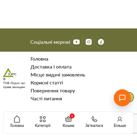
Соціальні мережі
Головна
Доставка і оплата
Мiсце видачi замовлень
©
Корисні статті
ТОВ «Торус» всі
права захищені
Повернення товару
Часті питання
0
Головна
Категорії
Кошик
Зв'язатися
Більше