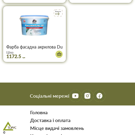
Бонуси
+ 0
Фарба фасадна акрилова Dufa Fassadenfarbe F90 (7кг)
Ціна
1172.5
грн
Соціальні мережі
Головна
Доставка і оплата
Мiсце видачi замовлень
©