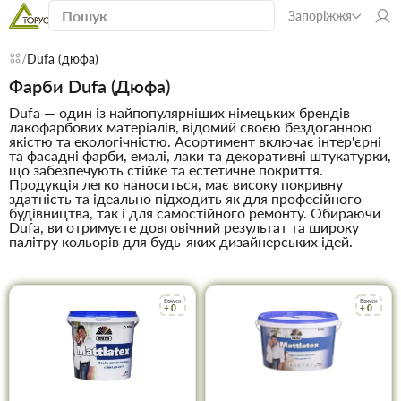
Запоріжжя
Dufa (дюфа)
Фарби Dufa (Дюфа)
Dufa — один із найпопулярніших німецьких брендів
лакофарбових матеріалів, відомий своєю бездоганною
якістю та екологічністю. Асортимент включає інтер'єрні
та фасадні фарби, емалі, лаки та декоративні штукатурки,
що забезпечують стійке та естетичне покриття.
Продукція легко наноситься, має високу покривну
здатність та ідеально підходить як для професійного
будівництва, так і для самостійного ремонту. Обираючи
Dufa, ви отримуєте довговічний результат та широку
палітру кольорів для будь-яких дизайнерських ідей.
Бонуси
Бонуси
+ 0
+ 0