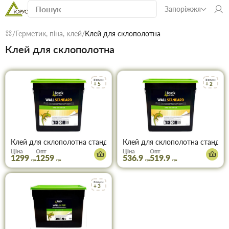
Запоріжжя
Герметик, піна, клей
Клей для склополотна
Клей для склополотна
Бонуси
Бонуси
+ 5
+ 2
Клей для склополотна стандарт Бостік (70) 15 л
Клей для склополотна стандарт 
Ціна
Опт
Ціна
Опт
1299
1259
536.9
519.9
грн
грн
грн
грн
Бонуси
+ 3