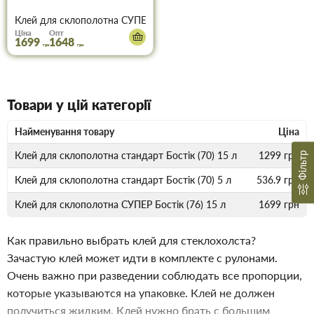
Клей для склополотна СУПЕР Бостік (76) 15 л
Ціна
Опт
1699
1648
грн
грн
Товари у цій категорії
Найменування товару
Ціна
Клей для склополотна стандарт Бостік (70) 15 л
1299
грн
Фільтр
Клей для склополотна стандарт Бостік (70) 5 л
536.9
грн
Клей для склополотна СУПЕР Бостік (76) 15 л
1699
грн
Как правильно выбрать клей для стеклохолста?
Зачастую клей может идти в комплекте с рулонами.
Очень важно при разведении соблюдать все пропорции,
которые указываются на упаковке. Клей не должен
получиться жидким. Клей нужно брать с большим