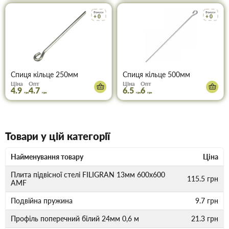
Бонуси
Бонуси
+ 0
+ 0
Спиця кільце 250мм
Спиця кільце 500мм
Ціна
Опт
Ціна
Опт
4.9
4.7
6.5
6
грн
грн
грн
грн
Товари у цій категорії
Найменування товару
Ціна
Плита підвісної стелі FILIGRAN 13мм 600х600
115.5
грн
AMF
Подвійна пружина
9.7
грн
Профiль поперечний бiлий 24мм 0,6 м
21.3
грн