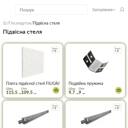
Запоріжжя
Гіпсокартон
Підвісна стеля
Підвісна стеля
Бонуси
Бонуси
+ 0
+ 0
Плита підвісної стелі FILIGRAN 13мм 600х600 AMF
Подвійна пружина
Ціна
Опт
Ціна
Опт
115.5
109.5
9.7
9
грн
грн
грн
грн
Бонуси
Бонуси
+ 0
+ 0