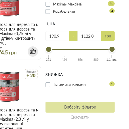
Maxima (Максіма)
21
Корабельная
4
ЦІНА
xima
глянцева, ТМ Maxima
ова для дерева та металу, 0,75 л, антрацит, шовковисто-матове по
ова для дерева та
axima (0,75 л) у
-
грн
ідтінку «антрацит»
нд..
т
74.5
грн
191
424
656
889
1,1 тис.
Бонуси
ЗНИЖКА
+ 20
Тільки зі знижками
1
Виберіть фільтри
лір кавун, шовковисто-матовий, ТМ Maxima
ова для дерева та металу, 2,3 л, біла, шовковисто-матове покриття
ова для дерева та
Скасувати
axima (2,3 л) у
му виконанні
гантне шов..