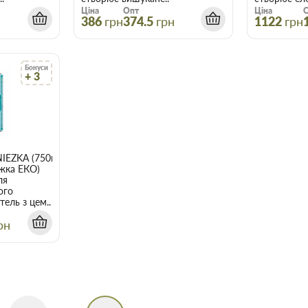
Ціна
Опт
Ціна
н
386
грн
374.5
грн
1122
грн
Бонуси
+ 3
0,75л
NIEZKA (750мл)
жка ЕКО)
ля
ого
тель з цем..
рн