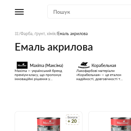
Фарба, ґрунт, хімія
Емаль акрилова
Емаль акрилова
Maxima (Максіма)
Корабельная
Maxima — український бренд
Лакофарбові матеріали
преміум-класу, що пропонує
«Корабельная» — це еталон
інноваційні рішення у...
надійності, довговічності т...
Бонуси
+ 20