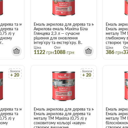
атовий відтінок ТМ Maxima
 дерева та металу 0,75 л, шоколадний, шовковисто-матовий, ТМ Ma
Емаль акрилова для дерева та металу 2,3 л, біла 
Емаль акрил
 дерева та
Акрилова емаль Maxima Біла
Емаль акрил
,75 л) у
Глянцева 2,3 л — сучасне
металу ТМ M
адному
рішення для оновлення
глибокому в
..
інтер’єру та екстер’єру. В..
створює тре
Ціна
Опт
Ціна
Оп
н
1122
грн
1088
грн
386
грн
3
Бонуси
Бонуси
+ 20
+ 20
висто-матова, ТМ Maxima
дерева та металу, 0,75 л, ванільна, шовковисто-матова, ТМ Maxima
Емаль акрилова для дерева та металу, 0,75 л, ко
Емаль акрил
 дерева та
Емаль акрилова для дерева та
Емаль акрил
,75 л) у
металу ТМ Maxima (0,75 л) у
металу ТМ M
ному
соковитому кольорі «кавун»
білосніжно
.
створює вишукане..
створює еле