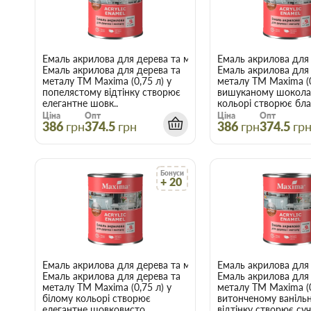
Емаль акрилова для дерева та металу 0,75 л, попелясто-м
Емаль акрилова для
Емаль акрилова для дерева та
Емаль акрилова для
металу ТМ Maxima (0,75 л) у
металу ТМ Maxima (0
попелястому відтінку створює
вишуканому шокол
елегантне шовк..
кольорі створює благ
Ціна
Опт
Ціна
Опт
386
грн
374.5
грн
386
грн
374.5
гр
Бонуси
+ 20
Емаль акрилова для дерева та металу, 0,75 л, біла, шовко
Емаль акрилова для 
Емаль акрилова для дерева та
Емаль акрилова для
металу ТМ Maxima (0,75 л) у
металу ТМ Maxima (0
білому кольорі створює
витонченому ваніль
елегантне шовковисто..
відтінку створює суч.