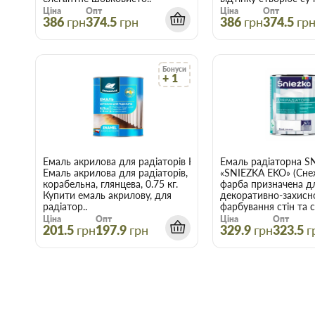
Ціна
Опт
Ціна
Опт
386
грн
374.5
грн
386
грн
374.5
гр
Бонуси
+ 1
Емаль акрилова для радіаторів Корабельна білий глянець 
Емаль радіаторна S
Емаль акрилова для радіаторів,
«SNIEZKA EKO» (Сне
корабельна, глянцева, 0.75 кг.
фарба призначена д
Купити емаль акрилову, для
декоративно-захисн
радіатор..
фарбування стін та с
Ціна
Опт
Ціна
Опт
201.5
грн
197.9
грн
329.9
грн
323.5
г